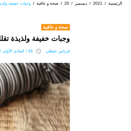
الرئيسية
/
2021
/
ديسمبر
/
20
/
صحة و عافية
/
وجبات خفيفة ولذيذ
صحة و عافية
وجبات خفيفة ولذيذة تقل
access_time
فرناس حفظي
16 / جُمادى اﻷولى / 1443 هـ 20 ديسمبر 2021