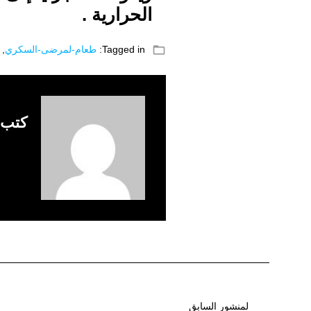
الحرارية .
folder_open
Tagged in:
طعام-لمرضى-السكري
,
كتب 
لمنشور السابق