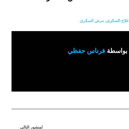
علاج-السكري
,
مرض السكري
بواسطة
فرناس حفظي
لمنشور التالي