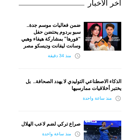
أخر الأخبار
ضمن فعاليات موسم جدة..
سبو بردوم يحتضن حفل
“فورها” بمشاركة هيفاء وهبي
وسانت ليفانت وديسكو مصر
access_time
منذ 34 دقيقة
الذكاء الاصطناعي التوليدي لا يهدد الصحافة.. بل
يختبر أخلاقيات ممارسيها
access_time
منذ ساعة واحدة
صراع تركي لضم لاعب الهلال
access_time
منذ ساعة واحدة