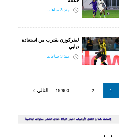
2029
access_time
منذ 3 ساعات
ليفركوزن يقترب من استعادة
ديابي
access_time
منذ 3 ساعات
Posts
navigate_next
التالي
19٬900
…
2
1
pagination