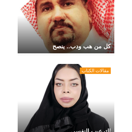
كل من هب ودب.. ينصح
مقالات الكتاب
الترعيب النفسي