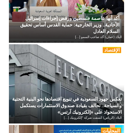
أكد أنها عاصمة فلسطين ورفض إجراءات إسرائيل
الأحادية.. وزير الخارجية: حماية القدس أساس تحقيق
السلام العادل
البلاد (عمان) أكد صاحب السمو […]
الإقتصاد
تعكس جهود السعودية في تنويع اقتصادها نحو البنية التحتية
والسياحة.. تحالف بقيادة صندوق الاستثمارات يستكمل
الاستحواذ على «إلكترونيك آرتس»
البلاد (الرياض) كشفت شركة “إلكترونيك […]
المحليات