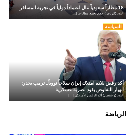
18 مطاراً سعودياً تنال اعتماداً دولياً في تجربة المسافر
البلاد (الرياض) حقق تجمع مطارات […]
السياسة
أكد رفض بلاده امتلاك إيران سلاحاً نووياً.. ترمب يحذر:
انهيار التفاوض يقود لضربة عسكرية
البلاد (واشنطن) أكد الرئيس الأمريكي […]
الرياضة