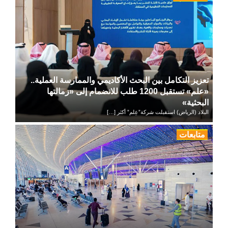
تعزيز التكامل بين البحث الأكاديمي والممارسة العملية..
«علم» تستقبل 1200 طلب للانضمام إلى «زمالتها
البحثية»
البلاد (الرياض) استقبلت شركة”عِلم” أكثر […]
متابعات