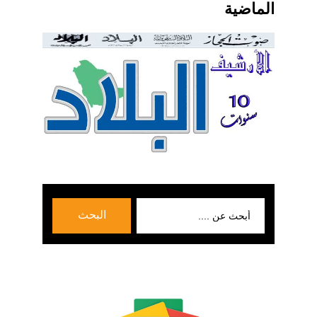
الماضية
بحث
البحث
عن: