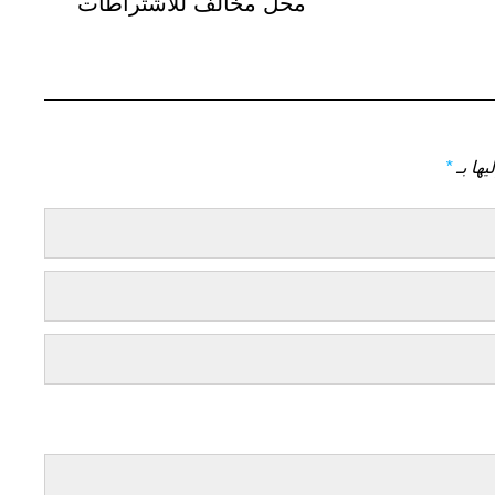
التالي
محل مخالف للاشتراطات
يها بـ
*