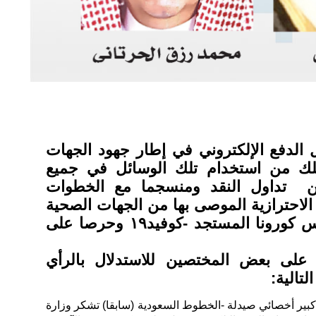
 الدفع الإلكتروني ‏في إطار جهود الجهات
هلك من استخدام ‏تلك الوسائل في جميع
من ‏ تداول النقد ومنسجما مع الخطوات
الاحترازية الموصى بها من الجهات الصحية
المختصة لمكافحة فيروس كورونا المستجد -كوفيد١٩ وحرصا على
على بعض المختصين للاستدلال بالرأي
تالية:
كبير أخصائي صيدلة -الخطوط السعودية (سابقا) تشكر وزارة