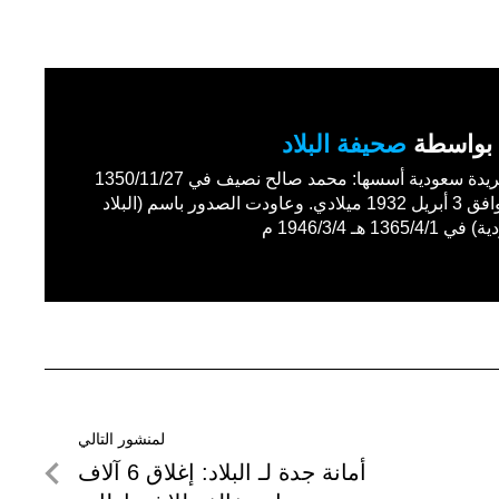
بواسطة
صحيفة البلاد
أول جريدة سعودية أسسها: محمد صالح نصيف في 1350/11/27
هـ الموافق 3 أبريل 1932 ميلادي. وعاودت الصدور باسم (البلاد
1365/4 هـ 1946/3/4 م
لمنشور التالي
لمنشور
أمانة جدة لـ البلاد: إغلاق 6 آلاف