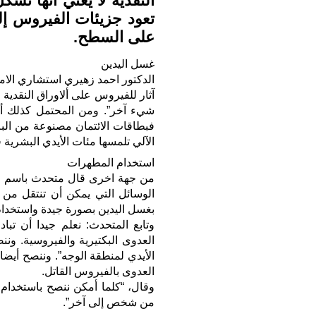
النقدية لا يعني أنها ت
تعود جزيئات الفيروس إلى
على السطح.
غسل اليدين
الدكتور احمد زهيري استشاري الام
آثار للفيروس على ألاوراق النقدية
شيء آخر”. ومن المحتمل كذلك أن 
فبطاقات الائتمان مصنوعة من ال
الآلي تلمسها مئات الأيدي البشرية ف
استخدام المطهرات
من جهة اخرى قال متحدث باسم منظ
بغسل اليدين بصورة جيدة واستخدام
وتابع المتحدث: نعلم جيدا أن تبا
العدوى البكتيرية والفيروسية. ون
الأيدي لمنطقة الوجه”. وننصح أيضا
العدوى بالفيروس القاتل.
وقال، “كلما أمكن ننصح باستخدام ا
من شخص إلى آخر”.