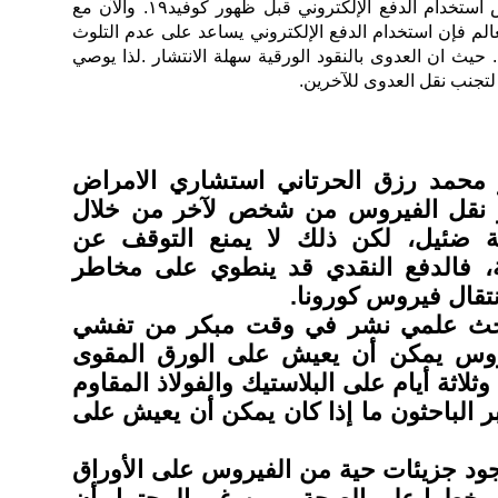
التجارة ومؤسسة النقد على فرض استخدام الدفع الإلكتروني قبل ظهور كوفيد١٩. والآن مع
 أنحاء العالم فإن استخدام الدفع الإلكتروني يساعد على عدم التلوث
 حيث ان العدوى بالنقود الورقية سهلة الانتشار .لذا يوصي
لتجنب نقل العدوى للآخرين.
 محمد رزق الحرتاني استشاري الامراض
ر نقل الفيروس من شخص لآخر من خلال
ية ضئيل، لكن ذلك لا يمنع التوقف عن
ية، فالدفع النقدي قد ينطوي على مخاطر
نتقال فيروس كورونا.
 بحث علمي نشر في وقت مبكر من تفشي
روس يمكن أن يعيش على الورق المقوى
إلى ٢٤ ساعة وثلاثة أيام على البلاستيك والفولاذ المقاوم
ر الباحثون ما إذا كان يمكن أن يعيش على
د جزيئات حية من الفيروس على الأوراق