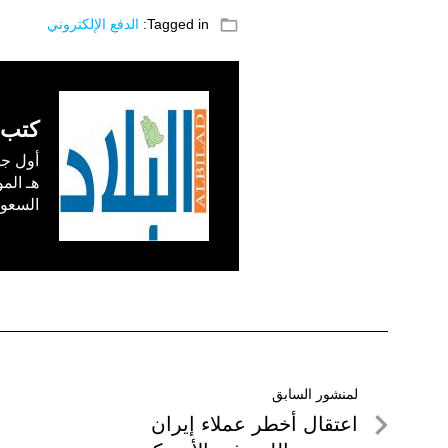
folder_open
Tagged in:
الدفع الإلكتروني
كتب 
السعودية) في /1
تصفّح
لمنشور السابق
لمنشور
اعتقال أخطر عملاء إيران
المقالات