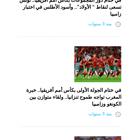
في ختام دور المجموعات بكأس أمم أفريقيا.. تونس
تسعى لنقاط “ الأولاد”.. وأسود الأطلس في اختبار
زامبيا
access_time
منذ 3 سنوات
في ختام الجولة الأولى بكأس أمم أفريقيا.. خبرة
المغرب تواجه طموح تنزانيا.. ولقاء متوازن بين
الكونغو وزامبيا
access_time
منذ 3 سنوات