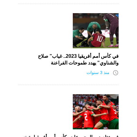
في كأس أمم أفريقيا 2023.. غياب” صلاح
والشناوي” يهدد طموحات الفراعنة
access_time
منذ 3 سنوات