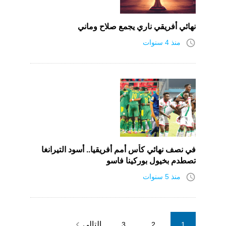
نهائي أفريقي ناري يجمع صلاح وماني
access_time
منذ 4 سنوات
في نصف نهائي كأس أمم أفريقيا.. أسود التيرانغا
تصطدم بخيول بوركينا فاسو
access_time
منذ 5 سنوات
Posts
navigate_next
التالي
3
2
1