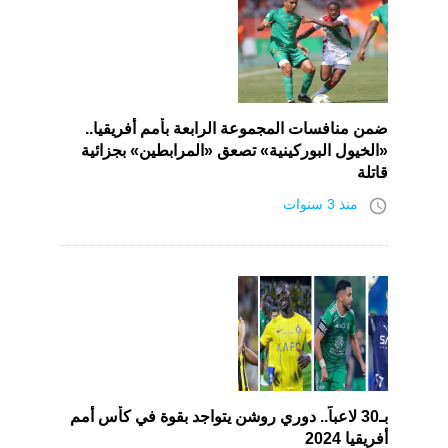
ضمن منافسات المجموعة الرابعة بأمم أفريقيا..
«الخيول البوركينية» تصعق «المرابطين» بجزائية
قاتلة
access_time
منذ 3 سنوات
بـ30 لاعباً.. دوري روشن يتواجد بقوة في كأس أمم
أفريقيا 2024