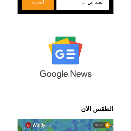
البحث
عن:
الطقس الان