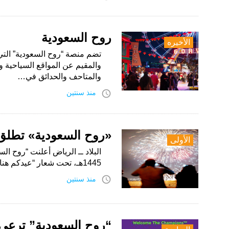
روح السعودية
الأخيره
تضم منصة “روح السعودية” التي ت
والمقيم عن المواقع السياحية و
والمتاحف والحدائق في…
access_time
منذ سنتين
«روح السعودية» تطلق ا
الأولى
البلاد ــ الرياض أعلنت “روح ال
1445هـ، تحت شعار “عيدكم هنا”، التي تهدف للاحتفاء بالعيد ونشر الفرحة بين…
access_time
منذ سنتين
“روح السعودية” ترعى 