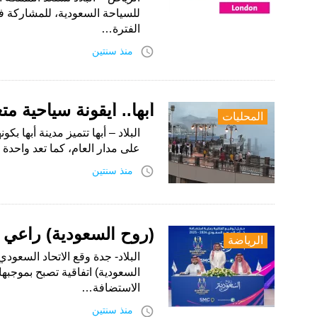
الفترة…
access_time
منذ سنتين
أبها.. أيقونة سياحية مت
المحليات
البلاد – أبها تتميز مدينة أبها ب
على مدار العام، كما تعد واحد
access_time
منذ سنتين
(روح السعودية) راعي 
الرياضة
البلاد- جدة وقع الاتحاد السعودي
السعودية) اتفاقية تصبح بموجبها
الاستضافة…
access_time
منذ سنتين