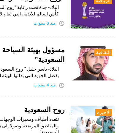
الرياضة
البلاد- جدة تحت رعاية “روح ا
كأس العالم للأندية، التي تقام 
access_time
منذ 3 سنوات
مسؤول بهيئة السياحة لـ
الثقافية
السعودية”
البلاد- ياسر خليل ” روح السعود
بفضل الجهود التي بذلتها الهيئ
access_time
منذ 4 سنوات
روح السعودية
الأخيره
تتعدد أطياف ومميزات الوجهات 
والمناطق المرتفعة وصولا إلى زيا
السعودية”…