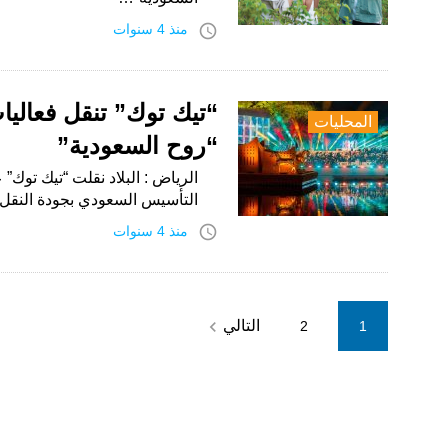
access_time
منذ 4 سنوات
“تيك توك” تنقل فعالي
المحليات
“روح السعودية”
الرياض : البلاد نقلت “تيك توك” 
التأسيس السعودي بجودة النقل ا
access_time
منذ 4 سنوات
Posts
navigate_next
التالي
2
1
pagination