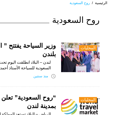
الرئيسية
/
روح السعودية
الوسم:
روح السعودية
روح
السعودية
وزير السياحة يفتتح ”
المحليات
بلندن
لندن – البلاد انطلقت اليوم تح
السعودية للسياحة الأستاذ أحم
access_time
منذ سنتين
المحليات
بمدينة لندن
الرياض – البلاد تستعد المملكة 