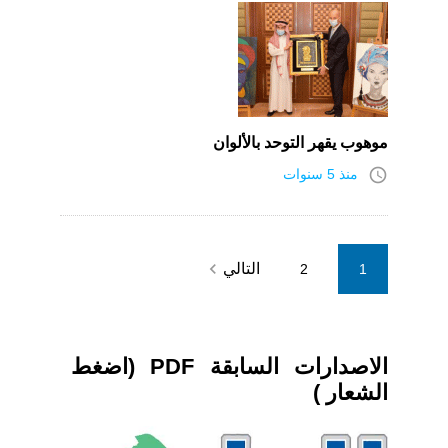
موهوب يقهر التوحد بالألوان
access_time
منذ 5 سنوات
Posts
navigate_next
التالي
2
1
pagination
الاصدارات السابقة PDF (اضغط
الشعار )