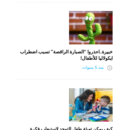
خبيرة..احذروا “الصبارة الراقصة” تسبب اضطراب
ايكولاليا للأطفال!
access_time
منذ 5 سنوات
كيف يمكن تهيئة طفل التوحد لاستيعاب فكرة