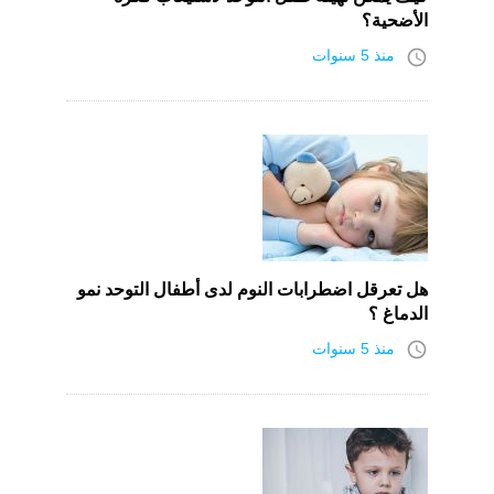
الأضحية؟
access_time
منذ 5 سنوات
هل تعرقل اضطرابات النوم لدى أطفال التوحد نمو
الدماغ ؟
access_time
منذ 5 سنوات