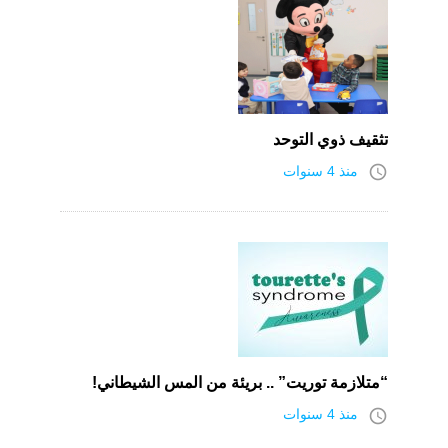
تثقيف ذوي التوحد
access_time
منذ 4 سنوات
“متلازمة توريت” .. بريئة من المس الشيطاني!
access_time
منذ 4 سنوات