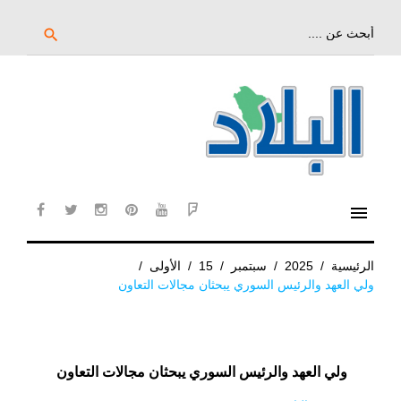
خط
لى
بحث
search
عن:
لمحتوى
لرئيسي
menu
cebook
twitter
instagram
pinterest
YouTube
Flipboard
الرئيسية
/
2025
/
سبتمبر
/
15
/
الأولى
/
ولي العهد والرئيس السوري يبحثان مجالات التعاون
ولي العهد والرئيس السوري يبحثان مجالات التعاون