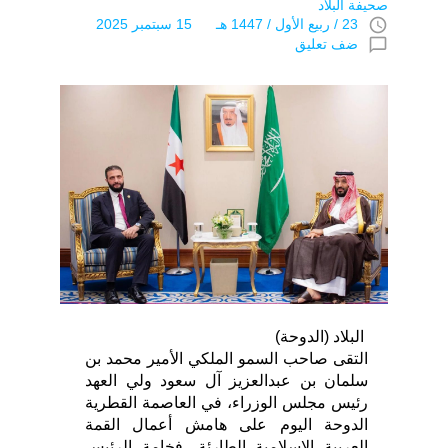
صحيفة البلاد
access_time
23 / ربيع اﻷول / 1447 هـ 15 سبتمبر 2025
chat_bubble_outline
ضف تعليق
البلاد (الدوحة)
التقى صاحب السمو الملكي الأمير محمد بن
سلمان بن عبدالعزيز آل سعود ولي العهد
رئيس مجلس الوزراء، في العاصمة القطرية
الدوحة اليوم على هامش أعمال القمة
العربية الإسلامية الطارئة، فخامة الرئيس