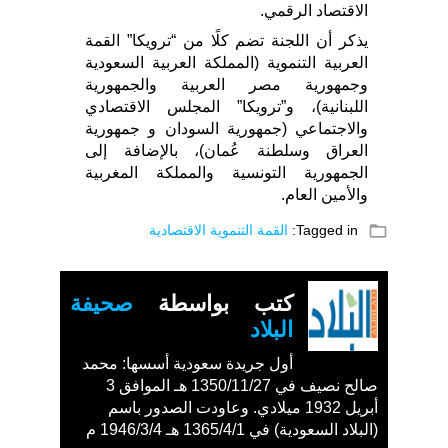
الاقتصاد الرقمي.
يذكر أن اللجنة تضم كلًا من “ترويكا” القمة
العربية التنموية (المملكة العربية السعودية
وجمهورية مصر العربية والجمهورية
اللبنانية)، و”ترويكا” المجلس الاقتصادي
والاجتماعي (جمهورية السودان و جمهورية
العراق وسلطنة عُمان)، بالإضافة إلى
الجمهورية التونسية والمملكة المغربية
والأمين العام.
folder_open
Tagged in:
القمة التنموية الاقتصادية
كتب بواسطة
صحيفة
البلاد
أول جريدة سعودية أسسها: محمد
صالح نصيف في 1350/11/27 هـ الموافق 3
أبريل 1932 ميلادي. وعاودت الصدور باسم
(البلاد السعودية) في 1365/4/1 هـ 1946/3/4 م