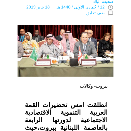
صحيفة البلاد
access_time
12 / جُمادى اﻷولى / 1440 هـ 18 يناير 2019
chat_bubble_outline
ضف تعليق
بيروت- وكالات
انطلقت امس تحضيرات القمة
العربية التنموية الاقتصادية
الاجتماعية لدورتها الرابعة
بالعاصمة اللبنانية بيروت،حيث