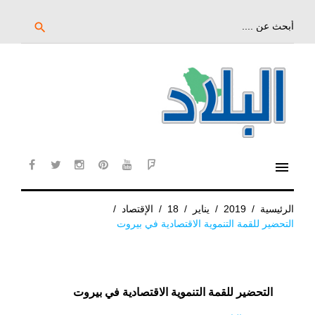
خط
لى
بحث
search
عن:
لمحتوى
لرئيسي
menu
cebook
twitter
instagram
pinterest
YouTube
Flipboard
الرئيسية
/
2019
/
يناير
/
18
/
الإقتصاد
/
التحضير للقمة التنموية الاقتصادية في بيروت
التحضير للقمة التنموية الاقتصادية في بيروت