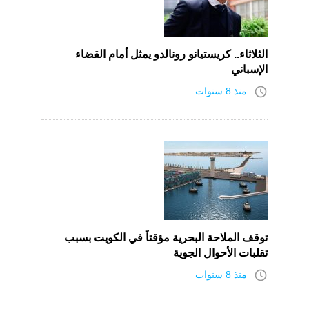
الثلاثاء.. كريستيانو رونالدو يمثل أمام القضاء
الإسباني
access_time
منذ 8 سنوات
توقف الملاحة البحرية مؤقتاً في الكويت بسبب
تقلبات الأحوال الجوية
access_time
منذ 8 سنوات