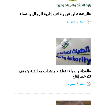
«البيئة» تعلن عن وظائف إدارية للرجال والنساء
access_time
منذ 8 سنوات
«الغذاء والدواء» تغلق7 منشـآت مخالفـة وتوقف
23 خط إنتاج
access_time
منذ 8 سنوات