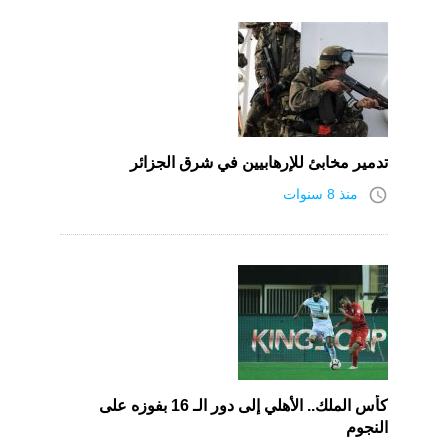
تدمير مخابئ للإرهابيين في شرق الجزائر
access_time
منذ 8 سنوات
كأس الملك.. الأهلي إلى دور الـ 16 بفوزه على
النجوم