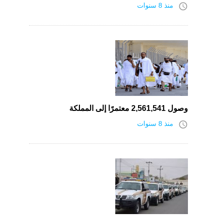
access_time
منذ 8 سنوات
وصول 2,561,541 معتمرًا إلى المملكة
access_time
منذ 8 سنوات