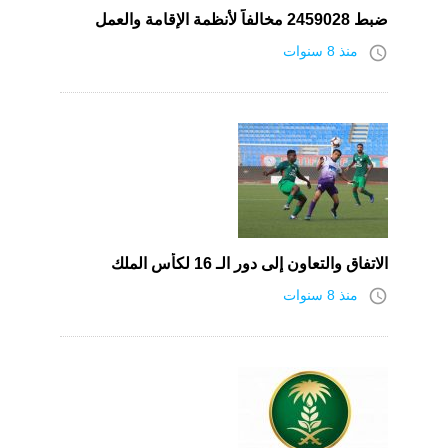
ضبط 2459028 مخالفاً لأنظمة الإقامة والعمل
access_time
منذ 8 سنوات
الاتفاق والتعاون إلى دور الـ 16 لكأس الملك
access_time
منذ 8 سنوات