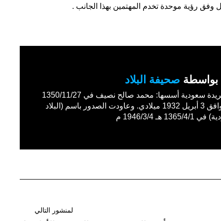
ل وفق رؤية موحدة تخدم المهتمين بهذا الجانب .
بواسطة
صحيفة البلاد
أول جريدة سعودية أسسها: محمد صالح نصيف في 1350/11/27
هـ الموافق 3 أبريل 1932 ميلادي. وعاودت الصدور باسم (البلاد
1365/4 هـ 1946/3/4 م
لمنشور التالي