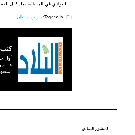
النوادي في المنطقة بما يكفل العم
folder_open
Tagged in:
بدر بن سلطان
كتب 
السعودية) في /1
تصفّح
لمنشور السابق