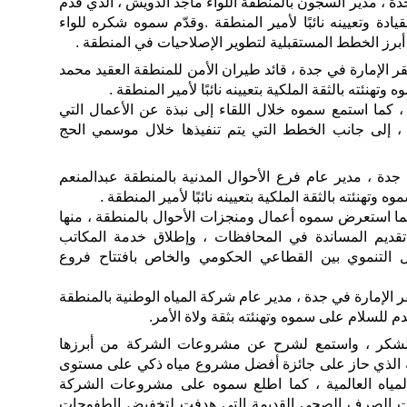
دة ، مدير السجون بالمنطقة اللواء ماجد الدويش ، الذي قدم
ادة وتعيينه نائبًا لأمير المنطقة .وقدّم سموه شكره للواء
برز الخطط المستقبلية لتطوير الإصلاحيات في المنطقة .
لإمارة في جدة ، قائد طيران الأمن للمنطقة العقيد محمد
تهنئته بالثقة الملكية بتعيينه نائبًا لأمير المنطقة .
، كما استمع سموه خلال اللقاء إلى نبذة عن الأعمال التي
 ، إلى جانب الخطط التي يتم تنفيذها خلال موسمي الحج
جدة ، مدير عام فرع الأحوال المدنية بالمنطقة عبدالمنعم
تهنئته بالثقة الملكية بتعيينه نائبًا لأمير المنطقة .
ا استعرض سموه أعمال ومنجزات الأحوال بالمنطقة ، منها
قديم المساندة في المحافظات ، وإطلاق خدمة المكاتب
مل التنموي بين القطاعي الحكومي والخاص بافتتاح فروع
الإمارة في جدة ، مدير عام شركة المياه الوطنية بالمنطقة
 للسلام على سموه وتهنئته بثقة ولاة الأمر.
الشكر ، واستمع لشرح عن مشروعات الشركة من أبرزها
ة الذي حاز على جائزة أفضل مشروع مياه ذكي على مستوى
 من منظمة المياه العالمية ، كما اطلع سموه على مشروعات الشركة
بكات الصرف الصحي القديمة التي هدفت لتخفيض الطفوحات