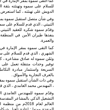
كما التقى سموه بمقر الإمارة في ج
للسلام على سموه وتهنئته بثقة القي
الدويش على تهنئته ، كما استعرض أ
وفي شأن متصل استقبل سموه بمقر ا
الثبيتي ، الذي قدم للسلام على سموه و
وقدّم سموه شكره للعقيد الثبيتي 
ينفذها طيران الأمن في المنطقة
والعمرة.
كما التقى سموه بمقر الإمارة في 
الشهري ، الذي قدم للسلام على سموه و
وثمّن سموه له صادق مشاعره ، كم
توفير وحدات متنقلة تعمل على ت
السريعة واستثمار مبادرة التكا
بالغرف التجارية والأسواق .
وفي ذات الشأن استقبل سموه بمقر 
، المهندس محمد الغامدي ، الذي قدم
وقدّم سموه للمهندس الغامدي 
التشغيل الذكي بالمشاعر المقدس
العالم لعام 2018م
المنفذة ومنها : إعادة تأهيل ش