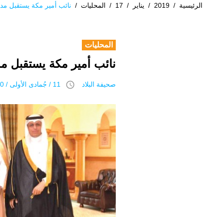
الرئيسية
/
2019
/
يناير
/
17
/
المحليات
/
نائب أمير مكة يستقبل مدي
المحليات
نائب أمير مكة يستقبل مد
access_time
صحيفة البلاد
11 / جُمادى اﻷولى / 1440 هـ 17 يناير 2019