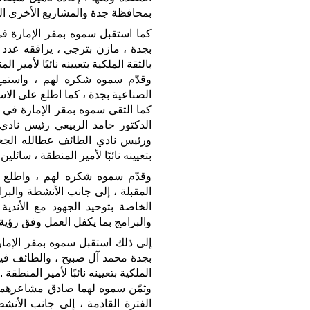
بمحافظة جدة والمشاريع الأخرى ال
كما استقبل سموه بمقر الإمارة في
بجدة ، مازن بترجي ، يرافقه عدد 
بالثقة الملكية بتعيينه نائبًا لأمير الم
وقدّم سموه شكره لهم ، واستمع 
الصناعية بجدة ، كما اطلع على الاستر
كما التقى سموه بمقر الإمارة في جد
الدكتور حامد الربيعي رئيس نادي
ورئيس نادي الطائف عطالله الجعيد
بتعيينه نائبًا لأمير المنطقة ، سائلين
وقدّم سموه شكره لهم ، واطلع عل
المقبلة ، إلى جانب الأنشطة والبرا
الخاصة بتوحيد الجهود مع الأندي
والبرامج بما يكفل العمل وفق رؤية 
إلى ذلك استقبل سموه بمقر الإما
بجدة محمد آل صبيح ، والطائف فيص
الملكية بتعيينه نائبًا لأمير المنطقة .
وثمّن سموه لهما صادق مشاعرهما 
الفترة القادمة ، إلى جانب الأن