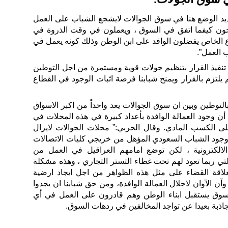
يد الوضع هنا في سوق الجوالات لايشجع الشباب على العمل
ون كيفما اتفق في السوق ، ويعملون في وقت الذروة في
 الخاص يفضلون الوافد على ابن الوطن وذلك كونه يعمل في
العمل”.
نفيذ القرار بتنظيم جولات قوية ومستمرة من اجل التوطين
تزم بالقرار ويمنح شبابنا فرصة اثبات الوجود في القطاع
وطين وبين ان سوق الجوالات يعد واحداً من اكبر الاسواق
 أن وجود العمالة الوافدة بأعداد كبيرة في هذه المحلات في
على الكسب المادي. وقال الحربي:” محلات الجوالات لايزال
 وجود الشباب السعودي المؤهل من خريجي كليات الاتصالات
الالكترونية ، لكن توضع امامهم العراقيل في العمل من
لتي ربما تعود لهم تحت غطاء التستر التجاري ، وهذه مشكلة
لاقة القضاء على مثل هذه الظواهر من اجل ايجاد ارضية
ن الآوان لاحلال العمالة الوافدة، ومن حق شبابنا ان يجدوا
سوق يستقبل ابناء الوطن وهم قادرون على العمل في أي
جاذبة بعيدا عن تواجد المخالفين في ردهات السوق.