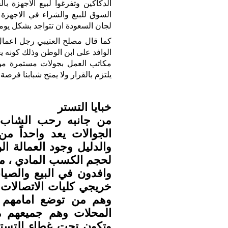
الدكاكين وتفرغوا لبيع الاجهزة 
السوق للبيع والشراء في الاجهزة
لجان السعودة ان تتواجد بشكل يوم
كما قال مصلح العتيبي رجل اعما
الوافد على ابن الوطن وذلك كونه
مكاتب العمل بجولات مستمرة م
يلتزم بالقرار ولا يمنح شبابنا فر
خبايا التستر
من جانبه رحب الشاب 
الجوالات يعد واحداً من
والدليل وجود العمالة ال
لحجم الكسب المادي ، مش
وافدون في البيع والصي
خريجي كليات الاتصالات ل
وهم من توضع امامهم 
المحلات وهم جميعهم من
وتكون تحت غطاء التستر