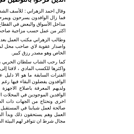
وقال احمد الزهراني : للأسف الشد
فما زال الوافدون يسرحون ويمرح
مداخل الأسواق والبعض في القطاع
اكثر من عمل حسب مزاجية صاحب 
وطالب الزهراني مكتب العمل بعد ت
واصدار عقوبة لاي صاحب محل لم يل
الخاص وهو مصدر رزق كبير.
كما رحب الشاب سلطان الحربي بالت
واكثرها للكسب المادي ، لافتا إلى
الفترات السابقة ما هو الا دليل 
الوافدون يفضلون البقاء فيها رغم
ولديهم المعرفة باصلاح الاجهزة 
الوافدين الموجودين في المحلات ا
اخرى ونحتاج من الجهات ذات الع
صالحة لعمل شبابنا في المستقبل وآ
العمل وهم يستحقون ذلك وبدأ ال
مجال شرط ان تتوافر لهم البيئة ال