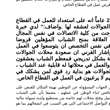
 فرص عمل في القطاع الخاص.
واكد ضيف الله القرني 23 عاماً انه على استعداد للعمل في القطاع
لجوالات لعشقه لها .واضاف:” لدي خبرة
جت من كلية الاتصالات في نفس المجال
لعلاقة بمنح الشباب المؤهلين قروضا
في نفس التخصص ان يتوسعوا في العمل
شار القرني ان سعودة محلات الجوالات
ة بشكل تدريجي فمعظم الشباب يعشقون
لعمل في محلاتها له قابلية عند الشباب ،
جوالات هو بداية رد قوي لمن يشكك في
 لا يرغبون في العمل في القطاع الخاص.
 الجهات المسؤولة عن التوطين تهيئة المكان للقبض على
 تنافس ابناء الوطن في عملهم ، مضيفا بأن على الشباب
عمل وفتح محلات لهم خاصة من يستطيع ولديه سيولة مالية
ع التواصل الاجتماعي التي هي السبب في انشغالهم بما هو