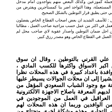
بالجملة كموزعين وكذلك البعض منهم يتواجدون امام مدخل
 المستعملة، وهذا التواجد اضر بنا كمستأجرين ويفترض من
ي حتى يطبق قرار التوطين بالشكل الصحيح.
ل : للأسف الشديد ان بعض اصحاب القطاع الخاص يفضلون
 يعمل في اكثر من عمل حسب مزاجية صاحب العمل ، مطالبا
ن اجل ضمان التوطين واصدار عقوبة لاي صاحب محل لم
صة العمل في القطاع الخاص وهو مصدر رزق كبير.
علي القرني بالتوطين ، وقال ان سوق
 اكبر الاسواق واكثرها للكسب المادي ،
وافدة باعداد كبيرة في هذه المحلات نظرا
يرا إلى ان محلات الجوالات يسيطر عليها
انة مع وجود الشباب السعودي المؤهل من
ديهم المعرفة باصلاح الاجهزة الالكترونية
العراقيل في العمل من الموجودين في
 الوافدين وربما ان هذه المحلات لهم
 التجاري وهذه مشكلة اخرى ونحتاج من