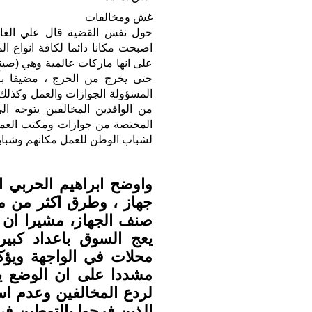
غش ومخالفات
حول نفس القضية قال علي الغام
اصبحت مكانا دائما لكافة انواع ا
على انها ماركات عالمية وهي (صي
حتى يخرج من الحرج ، مضيفا بأ
المسؤولة الجوازات والعمل وكذل
من الوافدين المخالفين يتوجه ا
المختصة من جوازات ومكتب العمل 
لشباب الوطن للعمل مكانهم وشباب
واوضح ابراهيم الحربي 
جهاز ، وطرق اكثر من م
صنف الجهاز، مشيرا ان 
يعج السوق باعداد كبير
محلات في الواجهة ويؤك
مشددا على ان الوضع يح
لردع المخالفين وعدم اس
الذين فرحوا بالتوطين ف