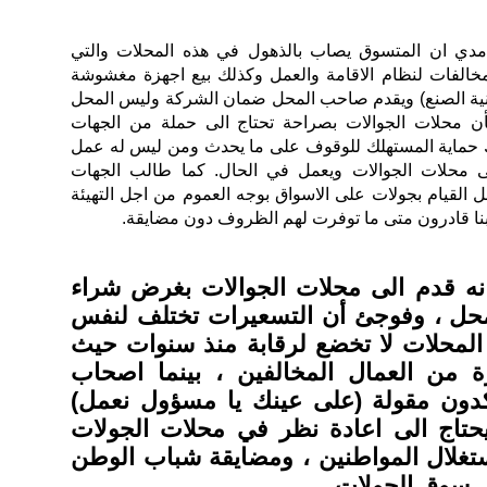
دي ان المتسوق يصاب بالذهول في هذه المحلات والتي
لمخالفات لنظام الاقامة والعمل وكذلك بيع اجهزة مغشوشة
نية الصنع) ويقدم صاحب المحل ضمان الشركة وليس المحل
ن محلات الجوالات بصراحة تحتاج الى حملة من الجهات
ك حماية المستهلك للوقوف على ما يحدث ومن ليس له عمل
لى محلات الجوالات ويعمل في الحال. كما طالب الجهات
القيام بجولات على الاسواق بوجه العموم من اجل التهيئة
نا قادرون متى ما توفرت لهم الظروف دون مضايقة.
انه قدم الى محلات الجوالات بغرض شراء
حل ، وفوجئ أن التسعيرات تختلف لنفس
المحلات لا تخضع لرقابة منذ سنوات حيث
ة من العمال المخالفين ، بينما اصحاب
دون مقولة (على عينك يا مسؤول نعمل)
تاج الى اعادة نظر في محلات الجولات
تغلال المواطنين ، ومضايقة شباب الوطن
ي سوق الجولات.