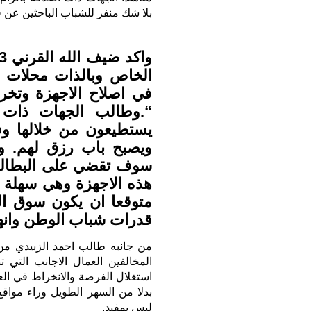
بلا شك منفر للشباب الباحثين عن
الخاص وبالذات محلات ا
في اصلاح الاجهزة وتخر
“.وطالب الجهات ذات ا
يستطيعون من خلالها و
ويصبح باب رزق لهم. وا
سوف تقضي على البطال
هذه الاجهزة وهي سهلة وا
متوقعا ان يكون سوق ال
قدرات شباب الوطن وانهم
من جانبه طالب احمد الزبيدي من
المخالفين العمال الاجانب التي
استغلال الفرصة والانخراط في ال
بدلا من السهر الطويل وراء مواق
ليس بمفيد.