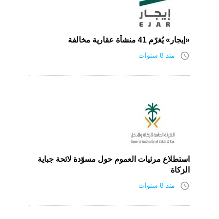
«إيجار» يُغرّم 41 منشأة عقارية مخالفة
access_time
منذ 8 سنوات
استطلاع مرئيات العموم حول مسوّدة لائحة جباية
الزكاة
access_time
منذ 8 سنوات