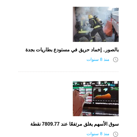
بالصور.. إخماد حريق في مستودع بطاريات بجدة
access_time
منذ 8 سنوات
سوق الأسهم يغلق مرتفعًا عند 7809.77 نقطة
access_time
منذ 8 سنوات