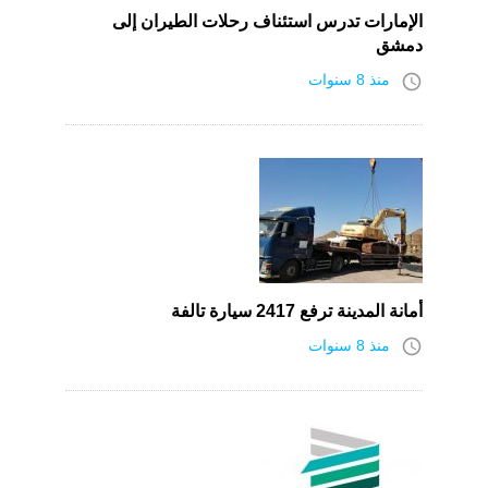
الإمارات تدرس استئناف رحلات الطيران إلى
دمشق
access_time
منذ 8 سنوات
أمانة المدينة ترفع 2417 سيارة تالفة
access_time
منذ 8 سنوات