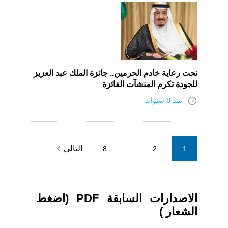
تحت رعاية خادم الحرمين.. جائزة الملك عبد العزيز
للجودة تكرم المنشآت الفائزة
access_time
منذ 8 سنوات
Posts
navigate_next
التالي
8
…
2
1
pagination
الاصدارات السابقة PDF (اضغط
الشعار )