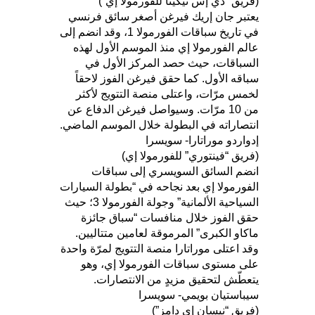
(فريق “دي إس تيكيتا للفورمولا إي”)
يعتبر جان إريك فيرغن أصغر سائق فرنسي
في تاريخ سباقات الفورمولا 1، وقد انضم إلى
عالم الفورمولا إي منذ الموسم الأول لهذه
السباقات، حيث حصد المركز الأول في
سباقه الأول. كما حقق فيرغن الفوز لاحقاً
لخمس مرّات، واعتلى منصة التتويج لأكثر
من 10 مرّات. وسيواصل فيرغن الدفاع عن
انتصاراته في البطولة خلال الموسم الماضي.
إدواردو موراتارا- سويسرا
(فريق “فينتوري” للفورمولا إي)
انضم السائق السويسري إلى سباقات
الفورمولا إي بعد نجاحه في “بطولة السيارات
السياحية الألمانية” وجولة الفورمولا 3؛ حيث
حقق الفوز خلال منافسات “سباق جائزة
ماكاو الكبرى” المرموقة لعامين متتاليين.
وقد اعتلى موراتارا منصة التتويج لمرّة واحدة
على مستوى سباقات الفورمولا إي، وهو
يتعطّش لتحقيق مزيدٍ من الانتصارات.
سيباستيان بويمي- سويسرا
(فريق “نيسان إي دامز”)