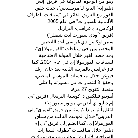
وهو من الوجوه المألوفة في فريق “إتش
دبليو إيه” التابع لـ”مرسيدس”، حيث حقق
الفوز مع الفريق الفائز في “سباقات الطواف
الألمانية للسيارات” في عام 2005.
لوكاس دي غراسي- البرازيل
(فريق “أودى سبورت آبت شيفلر”)
يعتبر لوكاس دي غراسي أحد اللاعبين
المخضرمين في سباقات “الفورمولا إي”،
وقد حصد الفوز خلال الجولة الافتتاحية
لسباقات الفورمولا إي في عام 2014. كما
فاز غراسي بالمرتبة الثانية بعد جان إريك
فيرغن خلال منافسات الموسم الماضي،
وحقق 8 انتصارات في مسيرته واعتلى
منصة التتويج 27 مرة.
أنتونيو فيلكس دا كوستا- البرتغال (فريق “بي
إم دبليو آي أندريتي موتور سبورت”)
انتقل أنتونيو دا كوستا من فريق “آغوري” إلى
“أندريتي” خلال الموسم الثالث من سباق
الفورمولا إي، كما انضم إلى فريق “بي إم
دبليو” خلال منافسات “بطولة السيارات
السياحية الألمانية”. وعلى مستوى سباقات