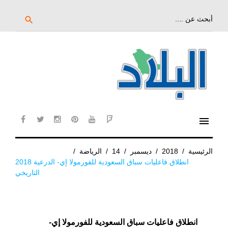
خط
لى
بحث
search
عن:
لمحتوى
لرئيسي
menu
cebook
twitter
instagram
pinterest
YouTube
Flipboard
الرئيسية
/
2018
/
ديسمبر
/
14
/
الرياضة
/
انطلاق فاعليات سباق السعودية للفورمولا إي- الدرعية 2018
التاريخي
انطلاق فاعليات سباق السعودية للفورمولا إي-