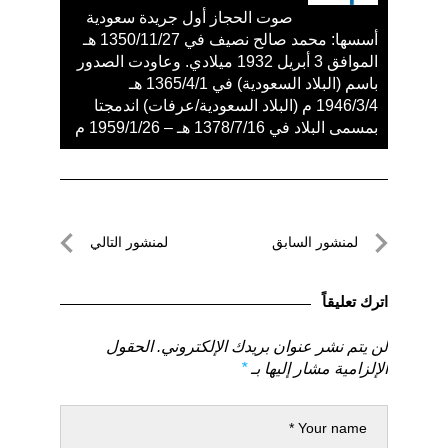
صوت الحجاز أول جريدة سعودية
أسسها: محمد صالح نصيف في 1350/11/27 هـ
الموافق 3 أبريل 1932 ميلادي. وعاودت الصدور
باسم (البلاد السعودية) في 1365/4/1 هـ
1946/3/4 م (البلاد السعودية/عرفات) اندمجتا
بمسمى البلاد في 1378/7/16 هـ – 1959/1/26 م
تصفّح
لمنشور السابق
لمنشور التالي
المقالات
لمنشور
لمنشور
السابق
التالي
اترك تعليقاً
لن يتم نشر عنوان بريدك الإلكتروني.
الحقول
الإلزامية مشار إليها بـ
*