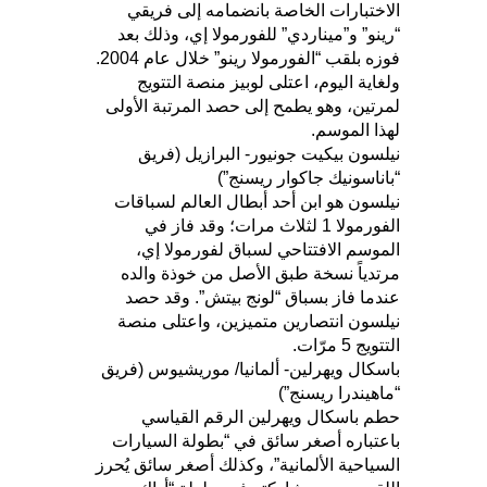
الاختبارات الخاصة بانضمامه إلى فريقي
“رينو” و”ميناردي” للفورمولا إي، وذلك بعد
فوزه بلقب “الفورمولا رينو” خلال عام 2004.
ولغاية اليوم، اعتلى لوبيز منصة التتويج
لمرتين، وهو يطمح إلى حصد المرتبة الأولى
لهذا الموسم.
نيلسون بيكيت جونيور- البرازيل (فريق
“باناسونيك جاكوار ريسنج”)
نيلسون هو ابن أحد أبطال العالم لسباقات
الفورمولا 1 لثلاث مرات؛ وقد فاز في
الموسم الافتتاحي لسباق لفورمولا إي،
مرتدياً نسخة طبق الأصل من خوذة والده
عندما فاز بسباق “لونج بيتش”. وقد حصد
نيلسون انتصارين متميزين، واعتلى منصة
التتويج 5 مرّات.
باسكال ويهرلين- ألمانيا/ موريشيوس (فريق
“ماهيندرا ريسنج”)
حطم باسكال ويهرلين الرقم القياسي
باعتباره أصغر سائق في “بطولة السيارات
السياحية الألمانية”، وكذلك أصغر سائق يُحرز