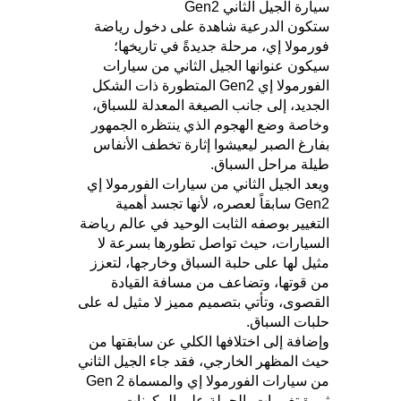
سيارة الجيل الثاني Gen2
ستكون الدرعية شاهدة على دخول رياضة
فورمولا إي، مرحلة جديدةً في تاريخها؛
سيكون عنوانها الجيل الثاني من سيارات
الفورمولا إي Gen2 المتطورة ذات الشكل
الجديد، إلى جانب الصيغة المعدلة للسباق،
وخاصة وضع الهجوم الذي ينتظره الجمهور
بفارغ الصبر ليعيشوا إثارة تخطف الأنفاس
طيلة مراحل السباق.
ويعد الجيل الثاني من سيارات الفورمولا إي
Gen2 سابقاً لعصره، لأنها تجسد أهمية
التغيير بوصفه الثابت الوحيد في عالم رياضة
السيارات، حيث تواصل تطورها بسرعة لا
مثيل لها على حلبة السباق وخارجها، لتعزز
من قوتها، وتضاعف من مسافة القيادة
القصوى، وتأتي بتصميم مميز لا مثيل له على
حلبات السباق.
وإضافة إلى اختلافها الكلي عن سابقتها من
حيث المظهر الخارجي، فقد جاء الجيل الثاني
من سيارات الفورمولا إي والمسماة Gen 2
ثمرة تغييرات بالجملة على المكونات