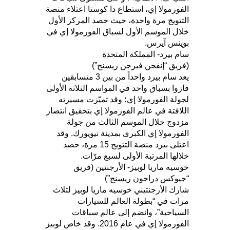
الفورمولا إي، استطاع دا كوستا اعتلاء منصة
التتويج مرة واحدة، حيث حصد المركز الأول
خلال الموسم الأول لسباق الفورمولا إي في
بوينس آيرس.
سام بيرد- المملكة المتحدة
(فريق “إنفجن فيرجن ريسنج”)
يعد سام بيرد واحداً من بين 3 متسابقين
فازوا بسباق واحد في المواسم الثلاثة الأولى
لجولة الفورمولا إي؛ وقد تميّزت مسيرته
اللافتة في عالم الفورمولا إي بتحقيق انتصار
مزدوج خلال الموسم الثالث من جولة
الفورمولا إي الكبرى بمدينة نيويورك. وقد
اعتلى بيرد منصة التتويج 15 مرة، حصد
خلالها المرتبة الأولى لسبع مرّات.
خوسيه ماريا لوبيز- الأرجنتين (فريق
“جيوكس دراجون ريسنج”)
شارك الأرجنتيني خوسيه ماريا لوبيز لثلاث
مرات في “بطولة العالم للسيارات
السياحية”، وانضم إلى عالم سباقات
الفورمولا إي في عام 2016. وقد خاض لوبيز