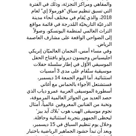
والمقاهي ومراكز التجزئة، وذلك في الفترة
التي تسبق تنظيم سباق “فورمولا إي” لعام
2018، والذي يُقام في مختلف أنحاء مدينة
الدرعيّة التاريخيّة المُدرجة في قائمة مواقع
التراث العالمي لمنظمة اليونسكو، وصولاً
إلى الضواحي الواقعة على مشارف العاصمة
الرياض.
وفي مساء أمس، النجمان العالميّان إنريكي
اجليسياس وجيسون ديرولو بافتتاح الحفل
الموسيقي الأوّل في إطار سلسلة حفلات
موسيقية ستُقام على مدى 3 أمسيات
استثنائية. أما اليوم الجمعة 14 ديسمبر،
فستشتعل الأجواء بالحماس مع أغاني
أسطورة الموسيقى العربية عمرو دياب الذي
حصد العديد من الجوائز العالمية المرموقة،
ونخبة من الفنانين المعروفين عالمياً، أمثال
نجوم موسيقى الهيب هوب ’بلاك آيد بيز‘
ليحظى الجمهور بتجربة استثنائية وحافلة.
وخلال يوم تنظيم السباق في 15 ديسمبر،
وبعد أن تبدأ حشود الجماهير الرياضية باختبار