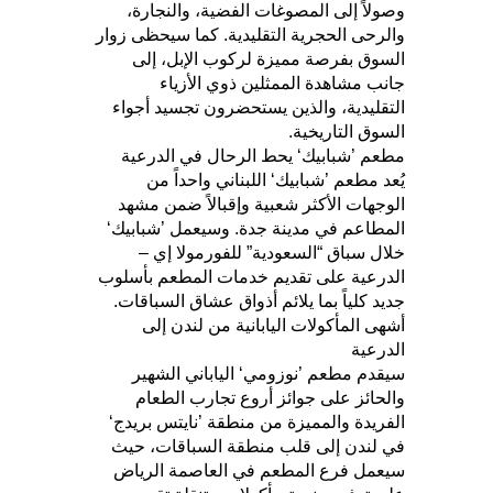
وصولاً إلى المصوغات الفضية، والنجارة،
والرحى الحجرية التقليدية. كما سيحظى زوار
السوق بفرصة مميزة لركوب الإبل، إلى
جانب مشاهدة الممثلين ذوي الأزياء
التقليدية، والذين يستحضرون تجسيد أجواء
السوق التاريخية.
مطعم ’شبابيك‘ يحط الرحال في الدرعية
يُعد مطعم ’شبابيك‘ اللبناني واحداً من
الوجهات الأكثر شعبية وإقبالاً ضمن مشهد
المطاعم في مدينة جدة. وسيعمل ’شبابيك‘
خلال سباق “السعودية” للفورمولا إي –
الدرعية على تقديم خدمات المطعم بأسلوب
جديد كلياً بما يلائم أذواق عشاق السباقات.
أشهى المأكولات اليابانية من لندن إلى
الدرعية
سيقدم مطعم ’نوزومي‘ الياباني الشهير
والحائز على جوائز أروع تجارب الطعام
الفريدة والمميزة من منطقة ’نايتس بريدج‘
في لندن إلى قلب منطقة السباقات، حيث
سيعمل فرع المطعم في العاصمة الرياض