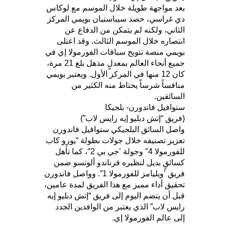
بعد مواجهة طويلة خلال الموسم مع لوكاس
دي غراسي، حصد سيباستيان بويمي المركز
الثاني، ولكنه لم يتمكن من الدفاع عن
انتصاره خلال الموسم الثالث. وقد اعتلى
بويمي منصة تتويج سباقات الفورمولا إي في
جميع أنحاء العالم بمعدلٍ مذهل بلغ 21 مرة،
كان 12 منها في المركز الأول. ويعتبر بويمي
منافساً شرساً يحتاط منه الكثير من
السائقين.
ستوافيل فاندورن- بلجيكا
(فريق “إتش دبليو إيه رايس لاب”)
واصل السائق البلجيكي ستوافيل فاندورن
تعزيز تصنيفه خلال جولات بطولة “يورو كاب
للفورمولا 4″ وجولة ’جي بي 2″، كما تأهل
كسائقٍ بديل لنظيره فرناندو ألونسو ضمن
فريق ’ويليامز للفورمولا 1”. وواصل فاندورن
تحقيق أداء مميز مع هذا الفريق لمدة عامين،
قبل أن ينضم اليوم إلى فريق “إتش دبليو إيه
رايس لاب” الذي يعتبر من الوافدين الجدد
إلى عالم الفورمولا إي.