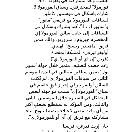
اللقب. وبعد مشاركته في بطولة “أداك
فورمولا” للمحترفين. وسباق الفورمولا 3،
شارك باسكال في موسمين كاملين
لسباقات الفورمولا مع فريقي “مانور”
و”ساوبر إف 1″. كما يشارك باسكال في
السباقات إلى جانب سائق الفورمولا إي
المخضرم جيروم دامبروزيو، وذلك ضمن
فريق “ماهيندرا ريسنج” الهندي.
أوليفر تيرفي- المملكة المتحدة
(فريق “إن آي أو للفورمولا إي”)
رغم حصده لتصنيف متميز خلال جولة ’سبور
بول‘ ضمن سباقين متتالين في لندن للموسم
الثاني من سباقات الفورمولا إي، لم يُكتب
للسائق أوليفر تيرفي إحراز فوزٍ حاسم في
سباق “الفورمولا إي” بسبب مواجهته لبعض
المشاكل في السيارة خلال الموسمين الثاني
والثالث. ومن المؤكد أنه سيتطلع بشغفٍ أكثر
من أي وقت مضى لاعتلاء منصة التتويج أثناء
مشاركته مع فريق ’إن آي أو للفورمولا إي”.
جان إريك فيرغن- فرنسا