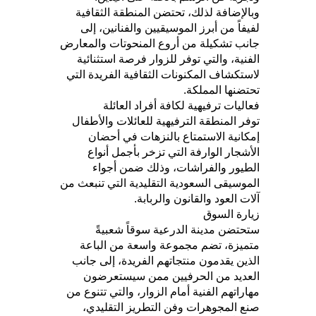
وبالإضافة لذلك، تحتضن المنطقة الثقافية
لفيفاً من أبرز الموسيقيين والفنانين، إلى
جانب تشكيلة من أروع المنحوتات والمعارض
الفنية، والتي توفر للزوار فرصة استثنائية
لاستكشاف المكنونات الثقافية الفريدة التي
تحتضنها المملكة.
فعاليات ترفيهية لكافة أفراد العائلة
توفر المنطقة الترفيهية للعائلات والأطفال
إمكانية الاستمتاع بالنزهات في أحضان
الأشجار الوارفة التي تزخر بأجمل أنواع
الطيور والفراشات، وذلك ضمن أجواء
الموسيقى السعودية التقليدية التي تنبعث من
آلات العود والقانون والربابة.
زيارة السوق
ستحتضن مدينة الدرعية سوقاً شعبيةً
متميزة، تضم مجموعة واسعة من الباعة
الذين يقدمون منتجاتهم الفريدة، إلى جانب
العديد من الحرفيين ممن سيستعرضون
مهاراتهم الفنية أمام الزوار، والتي تتنوع من
صنع المجوهرات وفن التطريز التقليدي،