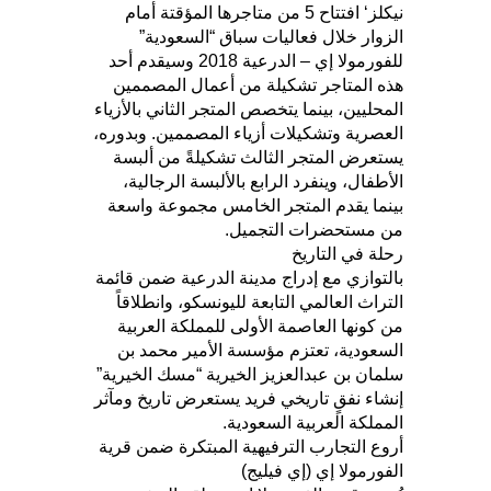
نيكلز‘ افتتاح 5 من متاجرها المؤقتة أمام
الزوار خلال فعاليات سباق “السعودية”
للفورمولا إي – الدرعية 2018 وسيقدم أحد
هذه المتاجر تشكيلة من أعمال المصممين
المحليين، بينما يتخصص المتجر الثاني بالأزياء
العصرية وتشكيلات أزياء المصممين. وبدوره،
يستعرض المتجر الثالث تشكيلةً من ألبسة
الأطفال، وينفرد الرابع بالألبسة الرجالية،
بينما يقدم المتجر الخامس مجموعة واسعة
من مستحضرات التجميل.
رحلة في التاريخ
بالتوازي مع إدراج مدينة الدرعية ضمن قائمة
التراث العالمي التابعة لليونسكو، وانطلاقاً
من كونها العاصمة الأولى للمملكة العربية
السعودية، تعتزم مؤسسة الأمير محمد بن
سلمان بن عبدالعزيز الخيرية “مسك الخيرية”
إنشاء نفقٍ تاريخي فريد يستعرض تاريخ ومآثر
المملكة العربية السعودية.
أروع التجارب الترفيهية المبتكرة ضمن قرية
الفورمولا إي (إي فيليج)