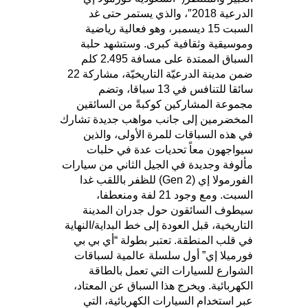
الدرعية 2018″، والذي يستمر حتى غد
السبت 15 ديسمبر، وهو فعالية رياضية
وموسيقية وثقافية كبرى. وستشهد حلبة
السباق الممتدة على مسافة 2.495 كلم
ضمن مدينة الدرعيّة التاريخيّة، مشاركة 22
سائقا للتنافس في 13 سباقا، وتضم
مجموعة المشاركين كوكبةً من السائقين
المخضرمين إلى جانب مواهب جديدة تشارك
في هذه السباقات للمرة الأولى، والذين
سيواجهون معاً تحديات عدة في حلبات
مألوفة وجديدة في الجيل الثاني من سيارات
الفورمولا إي (Gen 2) للظفر باللقب غدا
السبت. ومع وجود 21 لفة ومنعطفا،
سيطوف السائقون حول جدران المدينة
التاريخية، قبل العودة إلى خط البداية/النهاية
في قلب المنطقة. تعتبر بطولة “أي بي بي
فورميلا إي” أول سلسلة عالمية لسباقات
الشوارع للسيارات التي تعمل بالطاقة
الكهربائية. ويخرج هذا السباق عن المعتاد،
عبر استخدام السيارات الكهربائية، التي