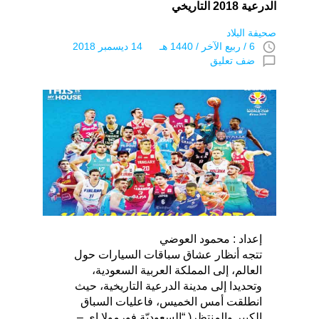
الدرعية 2018 التاريخي
صحيفة البلاد
access_time
6 / ربيع الآخر / 1440 هـ 14 ديسمبر 2018
chat_bubble_outline
ضف تعليق
إعداد : محمود العوضي
تتجه أنظار عشاق سباقات السيارات حول
العالم، إلى المملكة العربية السعودية،
وتحديدا إلى مدينة الدرعية التاريخية، حيث
انطلقت أمس الخميس، فاعليات السباق
الكبير والمنتظر( “السعوديّة فورمولا إي –