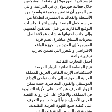
تُجسد قرية الفورمولا إي منطقة المشجعين
خلال فعالية فورمولا إي في الدرعية، والتي
من المقرر أن تحتضن مجموعة واسعة من
الأنشطة والفعاليات المتميزة، انطلاقاً من
مراسم حفل المنصة، وليس انتهاءً بجلسات
التوقيع التذكارية من قبل السائقين أنفسهم.
وإلى جانب احتوائها شاشات عملاقة لنقل
مجريات السباق مباشرةً، تضم قرية
الفورمولا إي العديد من أجهزة الواقع
الافتراضي والمُعزز التي تضمن تجارب
ترفيهية رائعة.
أجمل التجارب الثقافية
تتيح المنطقة الثقافية للزوار الفرصة
لاستكشاف الإرث الثقافي العريق للمملكة
العربية السعودية، إلى جانب نواحي الإبداع
الموسيقي والفنون المعاصرة. حيث يمكن
للزوار التعرف عن كثب على الأزياء التقليدية
في المملكة، والاطلاع على فن رواية القصة
العربي الأصيل، جنباً إلى جنب مع التعرف
على كيفية صنع القهوة العربية التقليدية،
وتجربة فن الرسم بالحنة على اليدين.