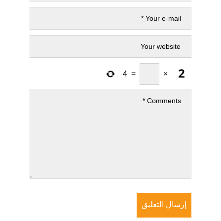
4
=
×