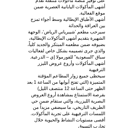
على توفير منصة مأكولات متنقلة تقدم
أشهى المأكولات اليابانية العصرية ضمن
موقع الفعالية.
أشهى الأطباق الإيطالية وسط أجواء تمزج
بين العراقة والحداثة
سيرحب مطعم ’شيبرياني الرياض‘، الوجهة
الشهيرة بتقديم أشهى المأكولات الإيطالية،
بضيوفه ضمن مطعمه المبتكر والجديد كلياً،
والذي جرى تصميمه بشكل خاص لفعاليات
سباق “السعودية” للفورمولا إي – الدرعية.
أشهى المأكولات وأروع عروض الليزر
الترفيهية
سيحظى جميع زوار المطاعم المؤقتة
المتميزة (التي تفتح أبوابها من الساعة 1 بعد
الظهر حتى الساعة 12 منتصف الليل)
بفرصة الاستمتاع بمشاهدة أروع العروض
البصرية الليزرية، والتي ستقام ضمن حي
الطريف التاريخي، ما سيضفي مزيداً من
اللمسات الترفيهية على تجربة المأكولات.
أقصى مستويات النشاط والحيوية خلال
تجارب التسوق