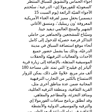
أجواء الحماس والتشويق للسباق المنتظر
’السعوديّة للفورمولا إي– الدرعية‘، ستُختتم
الأجواء الفنيّة الرائعة (يوم السبت 15
ديسمبر) بحفلٍ مميز لفرقة الغناء الأمريكية
المعروفة ’ون ريببليك‘، ومنسق الأغاني
الشهير والمنتج العالمي ديفيد جيتا.
وسيُتاح للمشجعين والجماهير من حاملي
التذاكر فرصة حصريّة للدخول إلى كامل
أنحاء موقع استضافة السباق في مدينة
الدرعيّة، وذلك بما يشمل حضور جميع
الأحداث والفعاليات الترفيهيّة والحفلات
الموسيقية المذهلة، بالإضافة إلى زيارة قرية
’أليانز إي فيليدج‘ التي تمتد على مساحة 180
ألف متر مربع. علاوةً على ذلك، يمكن للزوار
الاستمتاع بالكثير من التجارب الترفيهية
المجانية ضمن عدة مناطق أخرى مثل،
القرية الثقافية، ومنطقة الترفيه العائلية،
ومنافذ التجزئة، والمطاعم والمقاهي.
وقد انطلق برنامج سباقات الفورمولا إي
والترفيه والموسيقى الدولية والأنشطة
الثقافية في تمام الساعة 4 بعد الظهر من