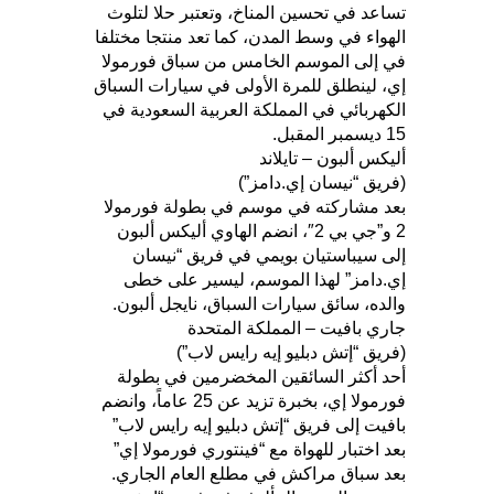
تساعد في تحسين المناخ، وتعتبر حلا لتلوث
الهواء في وسط المدن، كما تعد منتجا مختلفا
في إلى الموسم الخامس من سباق فورمولا
إي، لينطلق للمرة الأولى في سيارات السباق
الكهربائي في المملكة العربية السعودية في
15 ديسمبر المقبل.
أليكس ألبون – تايلاند
(فريق “نيسان إي.دامز”)
بعد مشاركته في موسم في بطولة فورمولا
2 و”جي بي 2″، انضم الهاوي أليكس ألبون
إلى سيباستيان بويمي في فريق “نيسان
إي.دامز” لهذا الموسم، ليسير على خطى
والده، سائق سيارات السباق، نايجل ألبون.
جاري بافيت – المملكة المتحدة
(فريق “إتش دبليو إيه رايس لاب”)
أحد أكثر السائقين المخضرمين في بطولة
فورمولا إي، بخبرة تزيد عن 25 عاماً، وانضم
بافيت إلى فريق “إتش دبليو إيه رايس لاب”
بعد اختبار للهواة مع “فينتوري فورمولا إي”
بعد سباق مراكش في مطلع العام الجاري.