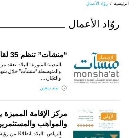
الرئيسية
/
روّاد الأعمال
الوسم:
روّاد الأعمال
روّاد
الأعمال
“منشآت” تنظم 35 لقاءً لدعم رواد الأعمال والمشاريع الناشئة
الإقتصاد
المدينة المنورة : البلاد تعقد 
والمتوسطة “منشآت” خلال شهر أ
والتجّار،…
access_time
منذ سنتين
الأولى
والمواهب والمستثمرين 
الرياض : البلاد انطلاقًا من ر