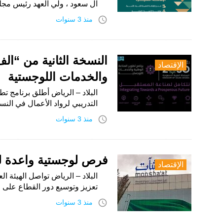
آل سعود ، ولي العهد رئيس مج
access_time
منذ 3 سنوات
النسخة الثانية من “أل
الإقتصاد
والخدمات اللوجستية
البلاد – الرياض أطلق برنامج ت
التدريبي لرواد الأعمال في الن
access_time
منذ 3 سنوات
فرص لوجستية واعدة لر
الإقتصاد
البلاد – الرياض تواصل الهيئة 
تعزيز وتوسيع دور القطاع على خ
access_time
منذ 3 سنوات