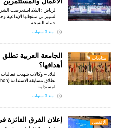
الأعمال والمستثمرين
الرياض : البلاد استعرضت الشرك
السيبراني منتجاتها الإبداعية وح
اختتام النسخة…
access_time
منذ 3 سنوات
الجامعة العربية تطلق م
متابعات
أهدافها؟
البلاد – وكالات شهدت فعاليات ال
المستدامة…
access_time
منذ 3 سنوات
إعلان الفرق الفائزة في “
الإقتصاد