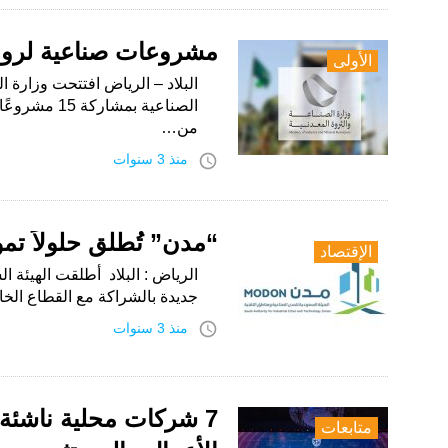
مشروعات صناعية لرواد
الأولى
البلاد – الرياض افتتحت وزارة 
الصناعية بمش
من…
access_time
منذ 3 سنوات
“مدن” تُطلق حلولاً تمو
الإقتصاد
الرياض : البلاد أطلقت الهيئة ال
جديدة بالشراكة مع القطاع ال
access_time
منذ 3 سنوات
7 شركات محلية ناشئة 
متابعات