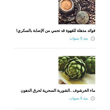
فوائد مذهلة للقهوة قد تحمي من الإصابة بالسكري!
access_time
منذ 5 سنوات
ماء الخرشوف ..الشوربة السحرية لحرق الدهون
access_time
منذ 5 سنوات