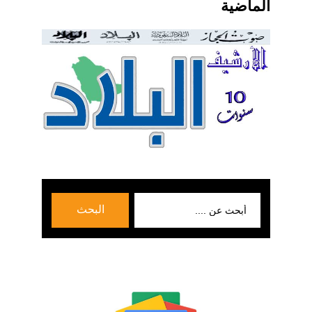
الماضية
بحث
البحث
عن: