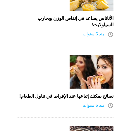
الأناناس يساعد في إنقاص الوزن ويحارب
السيلولايت!
access_time
منذ 5 سنوات
نصائح يمكنك إتباعها عند الإفراط في تناول الطعام!
access_time
منذ 5 سنوات