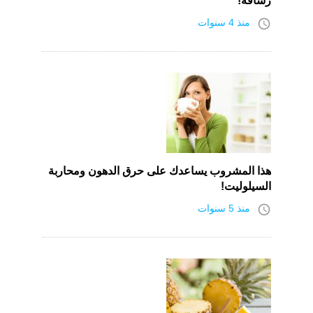
رشاقة!
access_time
منذ 4 سنوات
هذا المشروب يساعدك على حرق الدهون ومحاربة
السيلوليت!
access_time
منذ 5 سنوات