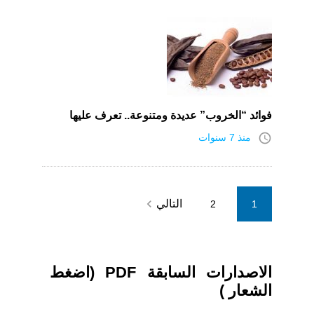
فوائد “الخروب” عديدة ومتنوعة.. تعرف عليها
access_time
منذ 7 سنوات
Posts
navigate_next
التالي
2
1
pagination
الاصدارات السابقة PDF (اضغط
الشعار )