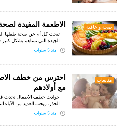
الأطعمة المفيدة لصحة
صحة و عافية
تبحث كل أم عن صحة طفلها العقل
الجيدة التي تساهم بشكل كبير
access_time
منذ 5 سنوات
احترس من خطف الأطفال 
متابعات
مع أولادهم
حوادث خطف الأطفال تحدث في ك
الحذر. ويحب العديد من الآباء 
access_time
منذ 5 سنوات