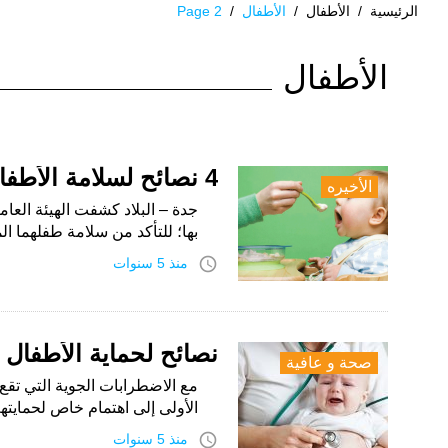
الرئيسية
/
الأطفال
/
الأطفال
/
Page 2
الوسم:
الأطفال
الأطفال
4 نصائح لسلامة الأطفال المصابين بحساسية الطعام
الأخيره
جدة – البلاد كشفت الهيئة العام
بها؛ للتأكد من سلامة طفلهما 
access_time
منذ 5 سنوات
نصائح لحماية الأطفال
صحة و عافية
مع الاضطرابات الجوية التي تق
الأولى إلى اهتمام خاص لحماي
access_time
منذ 5 سنوات