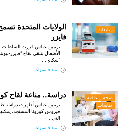
access_time
الولايات المتحدة تسمح
متابعات
فايزر
نرمين عباس قررت السلطات الصح
الأطفال بتلقي لقاح “فايزر-بيون
“سكاي…
access_time
منذ 5 سنوات
دراسة.. مناعة لقاح كو
صحة و عافية
نرمين عباس أظهرت دراسة طبية 
متابعات
فيروس كورونا المستجد، يمكنهم 
التي…
access_time
منذ 5 سنوات