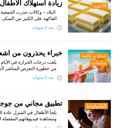
زيادة استهلاك الأطفا
الأخيره
البلاد – وكالات حذرت الجمعية ا
الفاكهة على الكثير من السكر، 
access_time
منذ 5 سنوات
خبراء يحذرون من أشع
صحة و عافية
بلغت درجات الحرارة في الأيام 
متابعات
من خطورة التعرض المباشر لأش
access_time
منذ 5 سنوات
تطبيق مجاني من جوجل 
التكنولوجيا
يلجأ الأطفال في المنزل عادة لا
ومشاهدة فيديوهاتهم المفضلة ل
منذ 5 سنوات