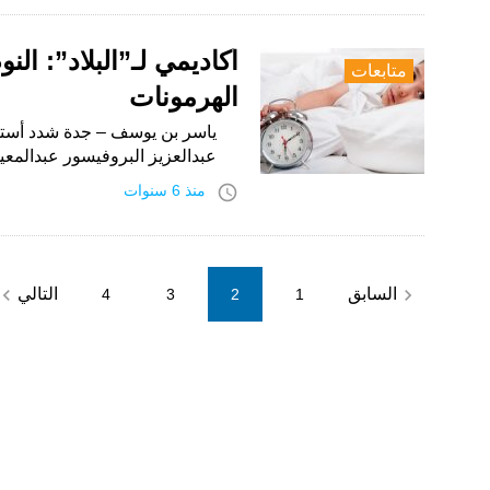
أكاديمي لـ”البلاد”: ا
متابعات
الهرمونات
ياسر بن يوسف – جدة شدد أستا
عبدالعزيز البروفيسور عبدالمعي
access_time
منذ 6 سنوات
Posts
vigate_next
navigate_before
السابق
التالي
4
3
2
1
pagination