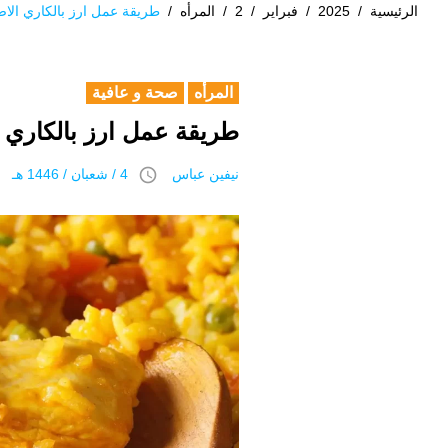
الرئيسية
/
2025
/
فبراير
/
2
/
المرأه
/
طريقة عمل ارز بالكاري الا
المرأه
صحة و عافية
طريقة عمل ارز بالكاري 
access_time
نيفين عباس
4 / شعبان / 1446 هـ 2 فبراير 2025