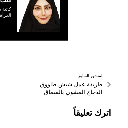
كتب 
كاتبة 
المرأة لإست
تصفّح
لمنشور السابق
لمنشور
طريقة عمل شيش طاووق
المقالات
السابق
الدجاج المشوي بالسماق
اترك تعليقاً