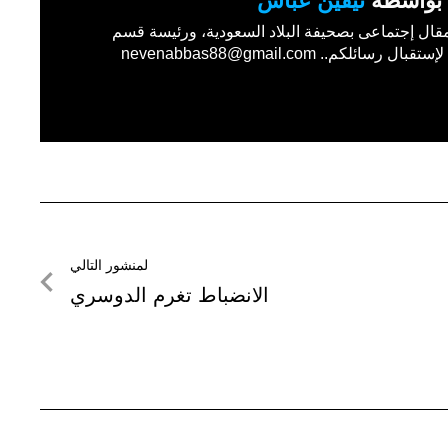
بواسطة
نيفين عباس
مقال إجتماعى بصحيفة البلاد السعودية، ورئيسة قسم
قبال رسائلكم.. nevenabbas88@gmail.com
لمنشور التالي
لمنشور
الانضباط تغرم الدوسري
التالي