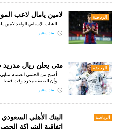
لامين يامال لاعب الم
الرياضة
الشاب الإسباني الواعد لامين ي
access_time
منذ سنتين
متى يعلن ريال مدريد ض
الرياضة
أصبح من الحتمي انضمام مبابي 
وأن الصفقة مجرد وقت فقط.
access_time
منذ سنتين
البنك الأهلي السعودي 
الرياضة
اتفاقية الشراكة الحصر