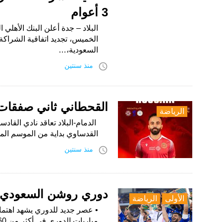
3 أعوام
البلاد – جدة أعلن البنك الأهل
الخميس، تجديد اتفاقية الشراكة
السعودية،…
access_time
منذ سنتين
القحطاني ثاني صفقات 
الرياضة
الدمام-البلاد تعاقد نادي الق
القدساوي بداية من الموسم المقبل لمدة ث
access_time
منذ سنتين
دوري روشن السعودي 2023-2024.. موسم العلامة الفارق
الأولى
الرياضة
مباريات الدوري في أكثر من 160 دولة…