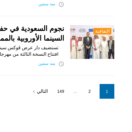
access_time
منذ سنتين
نجوم السعودية في حفل 
الثقافية
السينما الأوروبية بالمم
افتتاح النسخة الثالثة من مهرجا
access_time
منذ سنتين
Posts
navigate_next
التالي
149
…
2
1
pagination