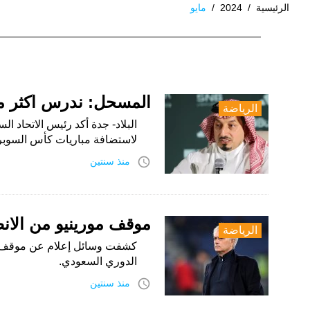
الرئيسية
/
2024
/
مايو
الشهر:
مايو
2024
المسحل: ندرس أكثر من 4 عروض لاستضافة كأس ا
الرياضة
البلاد- جدة أكد رئيس الاتحاد 
لاستضافة مباريات كأس السوب
access_time
منذ سنتين
موقف مورينيو من الا
الرياضة
كشفت وسائل إعلام عن موقف ال
الدوري السعودي.
access_time
منذ سنتين