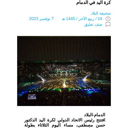
كرة اليد في الدمام
صحيفة البلاد
access_time
24 / ربيع الآخر / 1445 هـ 7 نوفمبر 2023
chat_bubble_outline
ضف تعليق
الدمام-البلاد
افتتح رئيس الاتحاد الدولي لكرة اليد الدكتور
حسن مصطفى، مساء اليوم الثلاثاء بطولة