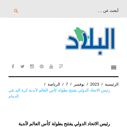
خط
لى
بحث
search
عن:
لمحتوى
لرئيسي
menu
cebook
twitter
instagram
pinterest
YouTube
Flipboard
الرئيسية
/
2023
/
نوفمبر
/
7
/
الرياضة
/
رئيس الاتحاد الدولي يفتتح بطولة كأس العالم لأندية كرة اليد في
الدمام
رئيس الاتحاد الدولي يفتتح بطولة كأس العالم لأندية