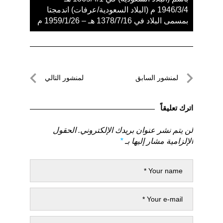
1946/3/4 م (البلاد السعودية/عرفات) اندمجتا
بمسمى البلاد في 1378/7/16 هـ – 1959/1/26 م
تصفّح
لمنشور السابق
لمنشور التالي
المقالات
لمنشور
لمنشور
السابق
التالي
اترك تعليقاً
لن يتم نشر عنوان بريدك الإلكتروني.
الحقول
الإلزامية مشار إليها بـ
*