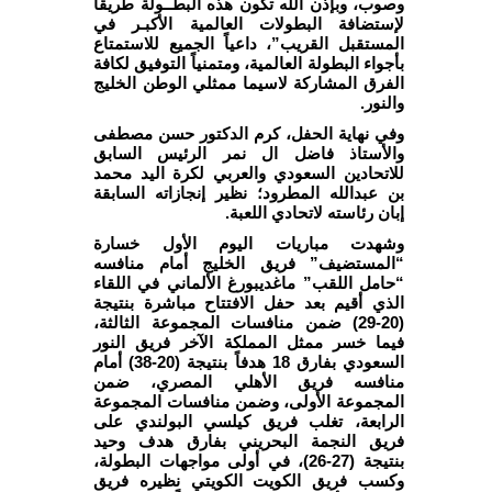
وصوب، وبإذن الله تكون هذه البطــولة طريقاً
لإستضافة البطولات العالمية الأكبـر في
المستقبل القريب”، داعياً الجميع للاستمتاع
بأجواء البطولة العالمية، ومتمنياً التوفيق لكافة
الفرق المشاركة لاسيما ممثلي الوطن الخليج
والنور.
وفي نهاية الحفل، كرم الدكتور حسن مصطفى
والأستاذ فاضل ال نمر الرئيس السابق
للاتحادين السعودي والعربي لكرة اليد محمد
بن عبدالله المطرود؛ نظير إنجازاته السابقة
إبان رئاسته لاتحادي اللعبة.
وشهدت مباريات اليوم الأول خسارة
“المستضيف” فريق الخليج أمام منافسه
“حامل اللقب” ماغديبورغ الألماني في اللقاء
الذي أقيم بعد حفل الافتتاح مباشرة بنتيجة
(20-29) ضمن منافسات المجموعة الثالثة،
فيما خسر ممثل المملكة الآخر فريق النور
السعودي بفارق 18 هدفاً بنتيجة (20-38) أمام
منافسه فريق الأهلي المصري، ضمن
المجموعة الأولى، وضمن منافسات المجموعة
الرابعة، تغلب فريق كيلسي البولندي على
فريق النجمة البحريني بفارق هدف وحيد
بنتيجة (27-26)، في أولى مواجهات البطولة،
وكسب فريق الكويت الكويتي نظيره فريق