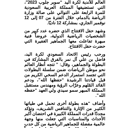
العالم للأندية لكرة اليد “سوبر جلوب 2023″،
التي تستضيفها المملكة العربية السعودية
للمرة الرابعة على التوالي على صالة وزارة
الرياضة بالدمام، خلال الفترة من 07 إلى 12
نوفمبر الجاري، بمشاركة 12 ناديًا.
وشهد حفل الافتتاح الذي حضره عدد كبير من
الشخصيات الرياضية الدولية، عروضاً فنية
مبهرة تفاعلت معها الجماهير الغفيرة التي
حضرت حفل الافتتاح.
ورحب رئيس الاتحاد السعودي لكرة اليد،
فاضل بن علي آل نمر بالفرق المشاركة في
البطولة والجماهير، وقال: ” تتجه أنظار العالم
نحو موطن الرياضات ضمن سلسلة البطولات
التي تجسد استمرار الدعم السخي الكريم من
قبل قيادتنا الرشيدة “حفظها الله”، ودعم
القائد المًلهم وعرّاب الرؤية ومهندس مستقبل
المملكة المبهر سمو سيدي ولي العهد “حفظه
الله”.
وأضاف “هذه بطولة أخرى تحمل في طياتها
الكثيـر من الإثارة والتنافس الشـريف، وتؤكد
مجددًا قدرات المملكة الكبيرة في احتضان أكبر
الأحداث والمناسبات التي جعلت منها وجهة
عالمية مفضلة للجماهير الرياضية من كل حدب