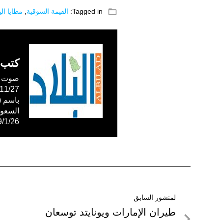
folder_open
Tagged in:
القيمة السوقية
,
مطايا ال
كتب 
صوت ال
59/1/26
تصفّح
لمنشور السابق
لمنشور
طيران الإمارات ويونايتد توسعان
المقالات