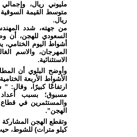
متوسط القيمة السوقية 
ريال.
من جهته، شدد المهندس 
السعودي للهجن، أن وصو
أشواط اليوم الختامي، يع
المهرجان، والاسم الغ
الاستثنائية.
وأوضح البلوي أن المطايا
الأشواط الأربعة الختامي
ارتفاعًا كبيرًا، وقال: 
مسبوق؛ بسبب أعداد 
والمستثمرين في قطاع ر
الهجن”.
كيلو مترات) للشوط، حيث تقطع كل