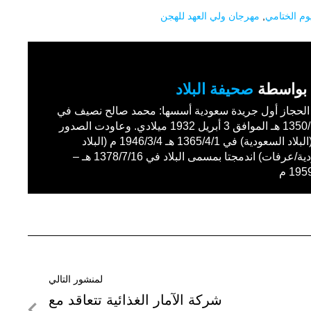
يوم الختامي
,
مهرجان ولي العهد للهجن
بواسطة
صحيفة البلاد
حجاز أول جريدة سعودية أسسها: محمد صالح نصيف في
1350/11/27 هـ الموافق 3 أبريل 1932 ميلادي. وعاودت الصدور
باسم (البلاد السعودية) في 1365/4/1 هـ 1946/3/4 م (البلاد
السعودية/عرفات) اندمجتا بمسمى البلاد في 1378/7/16 هـ –
19 م
لمنشور التالي
لمنشور
شركة الآمار الغذائية تتعاقد مع