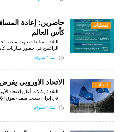
حاضرين: إعادة المساف
المحليات
كأس العالم
البلاد – متابعات نبهت منصة “
الراغبين في حضور مباريات كأس
access_time
منذ 4 سنوات
الاتحاد الأوروبي يفرض عقوبات ضد 28 
السياسة
في إيران بسبب ملف حقوق الإنس
access_time
منذ 4 سنوات