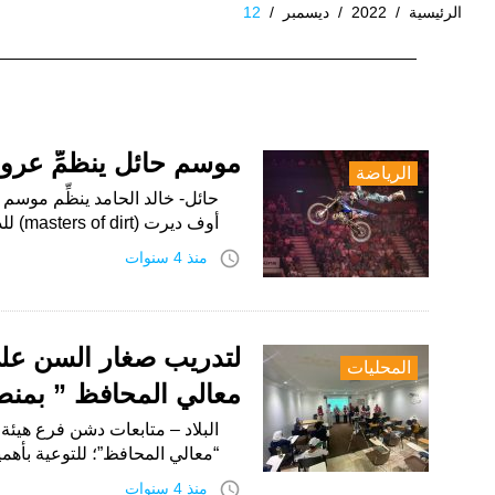
الرئيسية
/
2022
/
ديسمبر
/
12
اليوم:
12
ديسمبر،
موسم حائل ينظمِّ عروضً
الرياضة
2022
أوف ديرت (masters of dirt) للدراجات النارية العالمية في متنزه المغواة، وذلك للمرة…
access_time
منذ 4 سنوات
لتدريب صغار السن على 
المحليات
معالي المحافظ ” بمنط
البلاد – متابعات دشن فرع هيئة
“معالي المحافظ”؛ للتوعية بأهم
access_time
منذ 4 سنوات