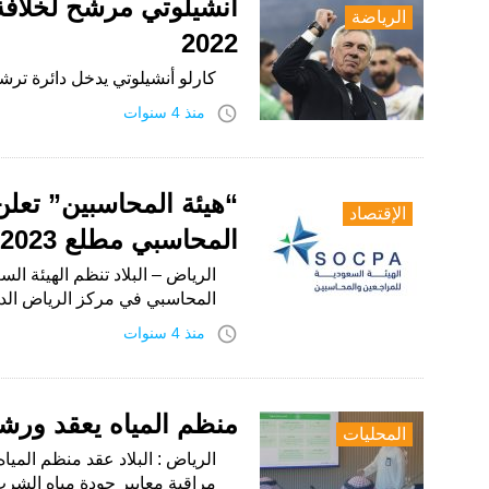
أنشيلوتي مرشّح لخلافة
الرياضة
2022
كارلو أنشيلوتي يدخل دائرة ترشح
access_time
منذ 4 سنوات
“هيئة المحاسبين” تعلن
الإقتصاد
المحاسبي مطلع 2023
الرياض – البلاد تنظم الهيئة ال
المحاسبي في مركز الرياض الدولي لل
access_time
منذ 4 سنوات
منظم المياه يعقد ورش
المحليات
الرياض : البلاد عقد منظم الميا
مراقبة معايير جودة مياه الشرب