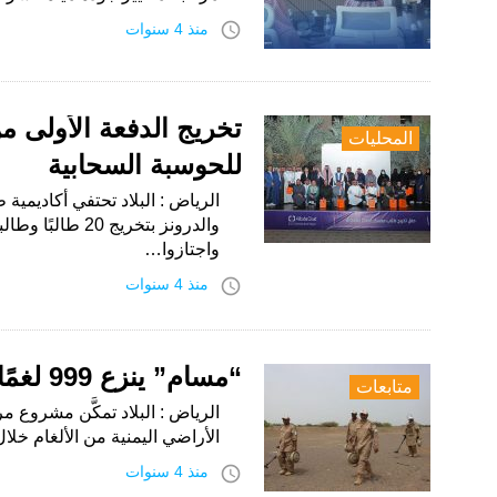
access_time
منذ 4 سنوات
تخريج الدفعة الأولى م
المحليات
للحوسبة السحابية
الرياض : البلاد تحتفي أكاديمية 
والدرونز بتخريج
واجتازوا…
access_time
منذ 4 سنوات
“مسام” ينزع 999 لغمًا في اليمن خلال أسبوع
متابعات
الرياض : البلاد تمكَّن مشروع م
الأراضي اليمنية من الألغام خلال ال
access_time
منذ 4 سنوات