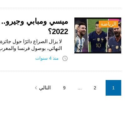
ميسي ومبابي وجيرو.. م
الرياضة
2022؟
النهائي، بوصول فرنسا والمغرب
access_time
منذ 4 سنوات
Posts
navigate_next
التالي
9
…
2
1
pagination