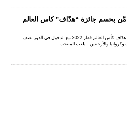
َّن يحسم جائزة “هدّاف” كأس العالم
لا يزال الصراع دائرًا حول جائزة هدّاف كأس العالم قطر 2022 مع الدخول في الدور نصف
 وكرواتيا والأرجنتين. يلعب المنتخب…