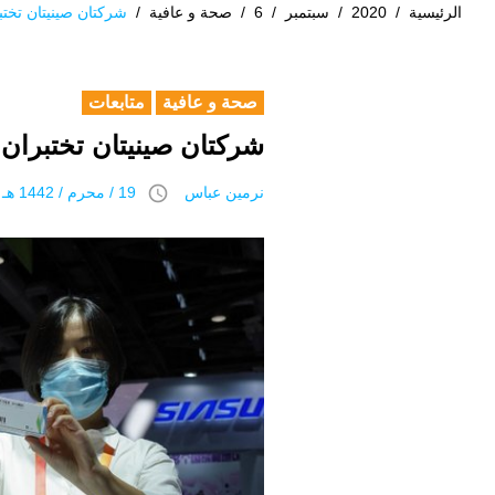
الرئيسية
/
2020
/
سبتمبر
/
6
/
صحة و عافية
/
شركتان صينيتان تختب
صحة و عافية
متابعات
شركتان صينيتان تختبران
access_time
نرمين عباس
19 / محرم / 1442 هـ 6 سبتمبر 2020