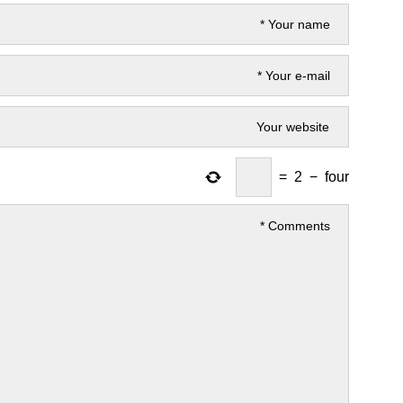
=
2
−
four