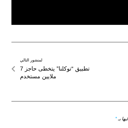
لمنشور التالي
لمنشور
تطبيق “توكلنا” يتخطى حاجز 7
التالي
ملايين مستخدم
يها بـ
*