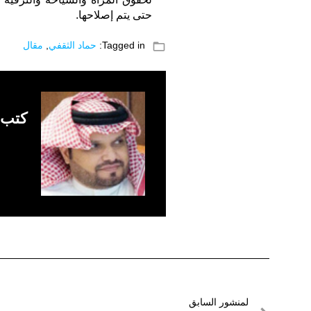
حتى يتم إصلاحها.
folder_open
Tagged in:
حماد الثقفي
,
مقال
كتب 
تصفّح
لمنشور السابق