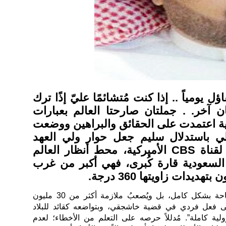
ل يومياً .. إذا كنت مُتشائمًا عليّ إذًا ترك
آخر. . جملتان صارحتا العالم بعبارات
ة اعتمدت على الحقائق والبراهين ووضعت
ي باستدلال سليم جعل حوار ولي العهد
الأمير محمد بن سلمان لقناة CBS الأميركية، محط أنظار العالم
 السعودية قارة كُبرى، فهي أكبر من غرب
هديدات زاويتها 360 درجة.
مما يُصعب تغطية كل هذه المساحة بشكل كامل، بل ويُصعبُ ملازمة أكثر من 30 مليون
لى فعل فردي في قضية خاشجقي، وبتواضعه كقائد للبلاد
ية كاملة”. مُدللاً حرصه على التعلم من الأخطاء؛ لعدم