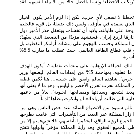
رتكاب الأخطاء؛ ولسنا بأفضل حالاً من الأنبياء أنفسهم فقد
 تجعلنا لا نسعى لأي حرب، لكن إذا لزم الأمر يكون الخيار
لذي نعتمده في مأزقنا، وليس ذلك ضعفاً، بل قوة، فالحليم
ة على طاولته، ولابد أن تخشاه.. وبتعقل حذر الأمير دول
ا وحازمًا لردع إيران، فسنشهد مزيدًا من التصعيد الذي سيُهدّد
 على المملكة وحسب بالهجوم على منشآت أرامكو النفطية، بل
اعتدت على اقتصاد العالم ليضرب قلب قطاع الطاقة العالمي. حيث عطلت ما يقارب 5.5%
أسره،
لتلك الحماقة الإرهابية على منشآت نفطية؟، أيكون الهدف
فقط هو إثبات أنهم حمقى؟ وهذا ما فعلوه، بمهاجمة 5% من إمدادات العالم. ليصفها وزير
ل حربي”، شاهده العالم واتفق على خسته… هنا تُكمن فطنة
 المملكة لحرب تحرق الأخضر واليابس، وهو ما لا يعني أنها
يد لشعبها وسيادتها ومصالحها الحيوية”، بدلاً من دعمها
ية التي طالت أبرياء العالم وانكوت بلظاها بُلداناً.
تألم سموه من الانطباع السائد عند بعض الناس وهي من
 إذا زار المملكة عبر العديد من التأشيرات التي قامت بطرحها
 للجميع لرؤية الواقع، ليحكموا بأنفسهم، فلا شيء يتم إلا من
 للجميع الحقوق وقد رأينا المملكة مؤخراً وأبوابها تتفتح
هذه أمثلة فالمملكة دولة تحكمها القوانين، ويجب احترامها