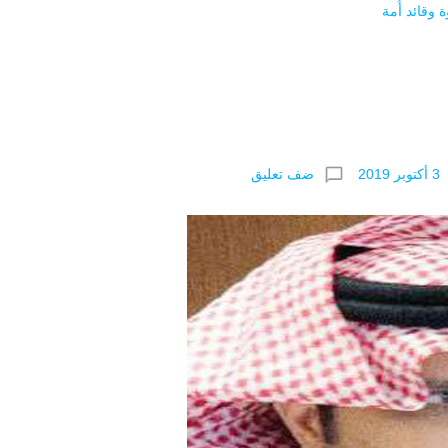
 وقائد أُمة
chat_bubble_outline
ضف تعليق