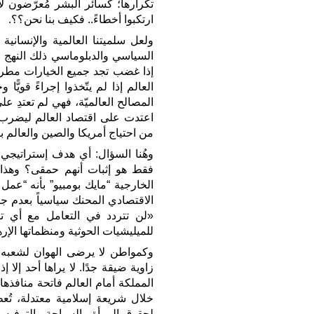
تكرارها؛ كسائر البشر مُعرّضون لا
ارتكبوا أخطاءً.. فكيف بنا نحن؟؟.
ولعل سلميتنا العالمية والإنسانية
السياسي والدبلوماسي ذلك النهج ا
إذا غضب تجد جميع الخيارات مطروح
العالم إذا لم يتّخذوا إجراءً قويًّ
المصالح العالميّة، فهي لم تعتدِ
من احتياج أمريكا والصين والعالم ب
وهُنا السؤال: أي هدف إستراتيجي 
الخارجية “مايك بومبيو” بأنه “عم
الاقتصادي المحنك سياسياً بعدم جر
«لن تتردد في التعامل مع أي تهد
للميليشيات الحوثية ومنظماتها الإرهاب
وكمواطن لا يرضى الهوان لشعبه 
زاوية ضيقة جدًا. لا يراها أحد إلا
المملكة أمام العالم فاتحة منافذها
خلال شريعة إسلامية معتدلة، تُعطي
لحقوق المرأة والسياحة والترفيه و