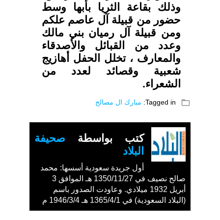
وذلك بقاعة الثريا بأبها وسط
حضور من قبيلة آل عاصم علكم
ومن قبيلة آل رميان بني مالك
وعدد من القبائل والأصدقاء
والمعارف ، تخلل الحفل أهازيج
شعبية وقصائد لعدد من
الشعراء.
folder_open
Tagged in:
مبارك ال مصالح
كتب بواسطة
صحيفة
البلاد
أول جريدة سعودية أسسها: محمد
صالح نصيف في 1350/11/27 هـ الموافق 3
أبريل 1932 ميلادي. وعاودت الصدور باسم
(البلاد السعودية) في 1365/4/1 هـ 1946/3/4 م