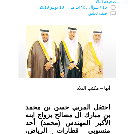
صحيفة البلاد
access_time
15 / شوال / 1440 هـ 18 يونيو 2019
chat_bubble_outline
ضف تعليق
أبها – مكتب البلاد
احتفل المربي حسن بن محمد
بن مبارك ال مصالح بزواج ابنه
الأكبر المهندس (محمد) أحد
منسوبي قطارات الرياض،