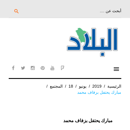
خط
لى
بحث
search
عن:
لمحتوى
لرئيسي
menu
cebook
twitter
instagram
pinterest
YouTube
Flipboard
الرئيسية
/
2019
/
يونيو
/
18
/
المجتمع
/
مبارك يحتفل بزفاف محمد
مبارك يحتفل بزفاف محمد