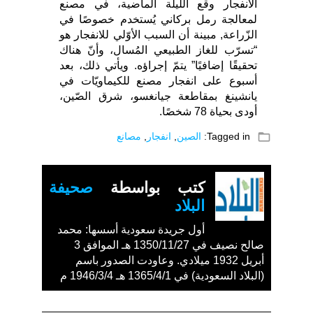
الانفجار وقع الليلة الماضية، في مصنع
لمعالجة رمل بركاني يُستخدم خصوصًا في
الزّراعة, مبينة أن السبب الأوّلي للانفجار هو
“تسرّب للغاز الطبيعي المُسال، وأنّ هناك
تحقيقًا إضافيًا” يتمّ إجراؤه. ويأتي ذلك، بعد
أسبوع على انفجار مصنع للكيماويّات في
يانشينغ بمقاطعة جيانغسو، شرق الصّين،
أودى بحياة 78 شخصًا.
folder_open
Tagged in:
الصين
,
انفجار
,
مصانع
كتب بواسطة
صحيفة
البلاد
أول جريدة سعودية أسسها: محمد
صالح نصيف في 1350/11/27 هـ الموافق 3
أبريل 1932 ميلادي. وعاودت الصدور باسم
(البلاد السعودية) في 1365/4/1 هـ 1946/3/4 م