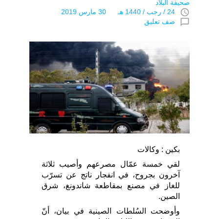
صحيفة البلاد
access_time
24 / رجب / 1440 هـ 30 مارس 2019
chat_bubble_outline
ضف تعليق
بكين : وكالات
لقي خمسة عمّال مصرعهم وأصيب ثلاثة
آخرون بجروح، في انفجار ناتج عن تسرّب
للغاز في مصنع بمقاطعة شاندونغ، شرق
الصين.
وأوضحت السُلطات الصينية في بيان، أنّ