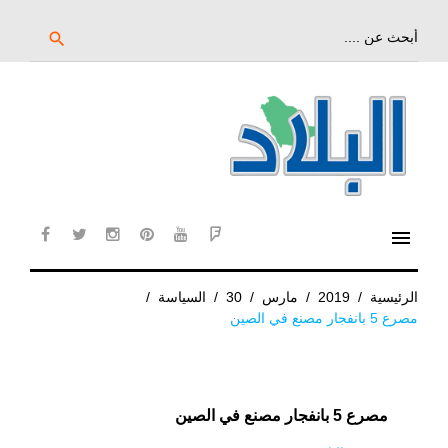
خط
لى
بحث
search
عن:
لمحتوى
لرئيسي
menu
cebook
twitter
instagram
pinterest
YouTube
Flipboard
الرئيسية
/
2019
/
مارس
/
30
/
السياسة
/
مصرع 5 بانفجار مصنع في الصين
مصرع 5 بانفجار مصنع في الصين