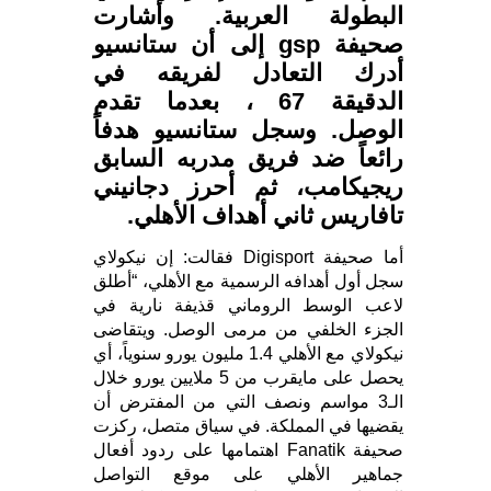
البطولة العربية. وأشارت
صحيفة gsp إلى أن ستانسيو
أدرك التعادل لفريقه في
الدقيقة 67 ، بعدما تقدم
الوصل. وسجل ستانسيو هدفاً
رائعاً ضد فريق مدربه السابق
ريجيكامب، ثم أحرز دجانيني
تافاريس ثاني أهداف الأهلي.
أما صحيفة Digisport فقالت: إن نيكولاي
سجل أول أهدافه الرسمية مع الأهلي، “أطلق
لاعب الوسط الروماني قذيفة نارية في
الجزء الخلفي من مرمى الوصل. ويتقاضى
نيكولاي مع الأهلي 1.4 مليون يورو سنوياً، أي
يحصل على مايقرب من 5 ملايين يورو خلال
الـ3 مواسم ونصف التي من المفترض أن
يقضيها في المملكة. في سياق متصل، ركزت
صحيفة Fanatik اهتمامها على ردود أفعال
جماهير الأهلي على موقع التواصل