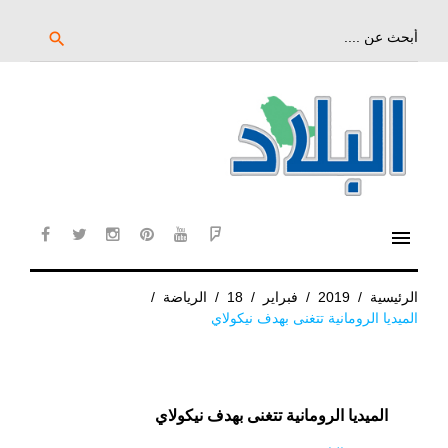
خط
لى
بحث
search
عن:
لمحتوى
لرئيسي
menu
cebook
twitter
instagram
pinterest
YouTube
Flipboard
الرئيسية
/
2019
/
فبراير
/
18
/
الرياضة
/
الميديا الرومانية تتغنى بهدف نيكولاي
الميديا الرومانية تتغنى بهدف نيكولاي