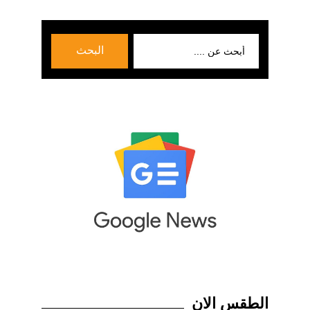
بحث
البحث
عن:
الطقس الان