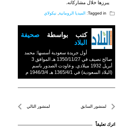
يبرزها خلال مشاركاته.
folder_open
Tagged in:
الميديا الرومانية
,
نيكولاي
كتب بواسطة
صحيفة
البلاد
أول جريدة سعودية أسسها: محمد
صالح نصيف في 1350/11/27 هـ الموافق 3
أبريل 1932 ميلادي. وعاودت الصدور باسم
(البلاد السعودية) في 1365/4/1 هـ 1946/3/4 م
تصفّح
لمنشور السابق
لمنشور التالي
المقالات
لمنشور
لمنشور
السابق
التالي
اترك تعليقاً