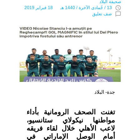
صحيفة البلاد
access_time
13 / جُمادى اﻵخرة / 1440 هـ 18 فبراير 2019
chat_bubble_outline
ضف تعليق
جدة- البلاد
تغنت الصحف الرومانية بأداء
مواطنها نيكولاي ستانسيو،
لاعب الأهلي خلال لقاء فريقه
أمام الوصل الإماراتي في