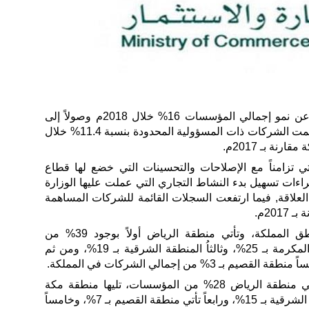
كشفت وزارة التجارة والاستثمار عن نمو إجمالي المؤسسات 16% خلال 2018م وصولاً إلى
(945,278) مقارنة بـ 2017م, كما نمت الشركات ذات المسؤولية المحدودة بنسبة 11.4% خلال
تي تزامناً مع الإصلاحات والتحسينات التي خضع لها قطاع
راءات تسهيل بدء النشاط التجاري التي عملت عليها الوزارة
لعلاقة, فيما ارتفعت السجلات القائمة للشركات المساهمة
وتتوزع الشركات في جميع مناطق المملكة، وتأتي منطقة الرياض أولاً بوجود 39% من
الشركات فيها، تليها منطقة مكة المكرمة بـ 25%، وثالثاُ المنطقة الشرقية بـ 19%، ومن ثم
وفيما يخص المؤسسات، تتركز في منطقة الرياض 28% من المؤسسات، تليها منطقة مكة
المكرمة بـ 23%، ومن ثم المنطقة الشرقية بـ 15%، ورابعاً تأتي منطقة القصيم بـ 7%، وخامساً