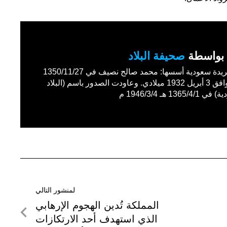
بواسطة
صحيفة البلاد
أول جريدة سعودية أسسها: محمد صالح نصيف في 1350/11/27
هـ الموافق 3 أبريل 1932 ميلادي. وعاودت الصدور باسم (البلاد
1365/4 هـ 1946/3/4 م
لمنشور التالي
لمنشور
المملكة تُدين الهجوم الإرهابي
التالي
الذي استهدف أحد الارتكازات