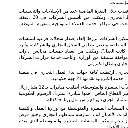
ر نفذت خلال الفترة الماضية عدد من الإصلاحات والتحسينات
لبيئة الأعمال لتسهيل بدء النشاط التجاري، ومكنت من تأسيس الشركات في 30 دقيقة،
ياً، وتوسعت في مراكز خدمة العملاء النموذجية بمفهوم الموظف
مكين الشركات أبرزها: إلغاء إصدار سجلات فرعية للمنشآت
لمنطقة، وتعديل نظامي السجل التجاري والشركات، وأبرز
لدى كاتب العدل”، ومكنت من انعقاد جمعيات مجالس إدارات
وافقة مسبقة من الوزارة، وأتاحت خدمة قرارات الشركاء
اري بشكل إلكتروني.
جاري، ارتبطت كافة جهات بدء العمل التجاري في منصة
وفي الجانب المتعلق بتمكين المنشآت الصغيرة والمتوسطة، أطلقت مبادرات بـ 12 مليار ريال
لقطاع الخاص، أهمها مبادرة استرداد الرسوم الحكومية
ستثمار الجريء ورفع رأس مال برنامج كفالة.
 المنشآت الصغيرة والمتوسطة مع وزارة العمل والتنمية
ورائدات الأعمال لبدء ممارسة نشاطهم التجاري وخلق فرص
ز دعم وتمكين المنشآت الصغيرة والمتوسطة الذي يقدم
واد الأعمال.