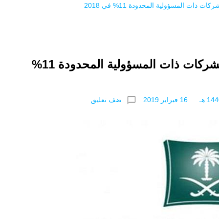
نمو المؤسسات 16% والشركات ذات المسؤولية المحدودة 11%
chat_bubble_outline
ضف تعليق