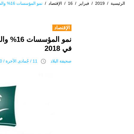
الرئيسية
/
2019
/
فبراير
/
16
/
الإقتصاد
/
نمو المؤسسات 16% والشركات ذات المسؤولية المحدودة 11% في 2018
الإقتصاد
في 2018
access_time
صحيفة البلاد
11 / جُمادى اﻵخرة / 1440 هـ 16 فبراير 2019