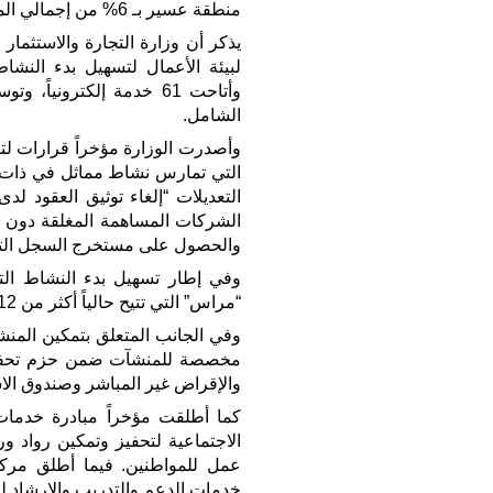
منطقة عسير بـ 6% من إجمالي المؤسسات.
يذكر أن وزارة التجارة والاستثما
وأتاحت 61 خدمة إلكترون
الشامل.
وأصدرت الوزارة مؤخراً قرارات لت
التي تمارس نشاط مماثل في ذات ا
التعديلات “إلغاء توثيق العقود 
الشركات المساهمة المغلقة دون م
والحصول على مستخرج السجل التج
وفي إطار تسهيل بدء النشاط الت
“مراس” التي تتيح حالياً أكثر من 112 خدمة إلكترونية تقدمها 21 جهة حكومية.
مخصصة للمنشآت ضمن حزم تحفيز ا
والإقراض غير المباشر وصندوق الا
كما أطلقت مؤخراً مبادرة خدمات
الاجتماعية لتحفيز وتمكين رواد 
عمل للمواطنين. فيما أطلق مرك
خدمات الدعم والتدريب والإرشاد لر