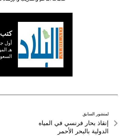
كتب 
السعودية) في /1
تصفّح
لمنشور السابق
لمنشور
إنقاذ بحار فرنسي في المياه
المقالات
السابق
الدولية بالبحر الأحمر