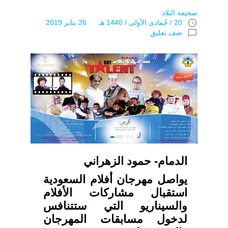
صحيفة البلاد
access_time
20 / جُمادى اﻷولى / 1440 هـ 26 يناير 2019
chat_bubble_outline
ضف تعليق
الدمام- حمود الزهراني
يواصل مهرجان أفلام السعودية
استقبال مشاركات الأفلام
والسيناريو التي ستتنافس
لدخول مسابقات المهرجان