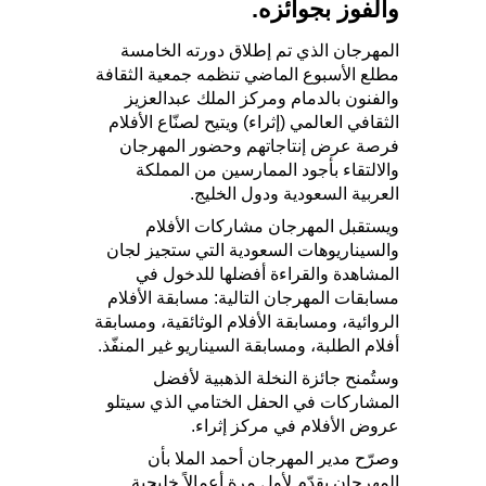
والفوز بجوائزه.
المهرجان الذي تم إطلاق دورته الخامسة
مطلع الأسبوع الماضي تنظمه جمعية الثقافة
والفنون بالدمام ومركز الملك عبدالعزيز
الثقافي العالمي (إثراء) ويتيح لصنّاع الأفلام
فرصة عرض إنتاجاتهم وحضور المهرجان
والالتقاء بأجود الممارسين من المملكة
العربية السعودية ودول الخليج.
ويستقبل المهرجان مشاركات الأفلام
والسيناريوهات السعودية التي ستجيز لجان
المشاهدة والقراءة أفضلها للدخول في
مسابقات المهرجان التالية: مسابقة الأفلام
الروائية، ومسابقة الأفلام الوثائقية، ومسابقة
أفلام الطلبة، ومسابقة السيناريو غير المنفّذ.
وستُمنح جائزة النخلة الذهبیة لأفضل
المشاركات في الحفل الختامي الذي سيتلو
عروض الأفلام في مركز إثراء.
وصرّح مدير المهرجان أحمد الملا بأن
المهرجان يقدّم لأول مرة أعمالاً خليجية