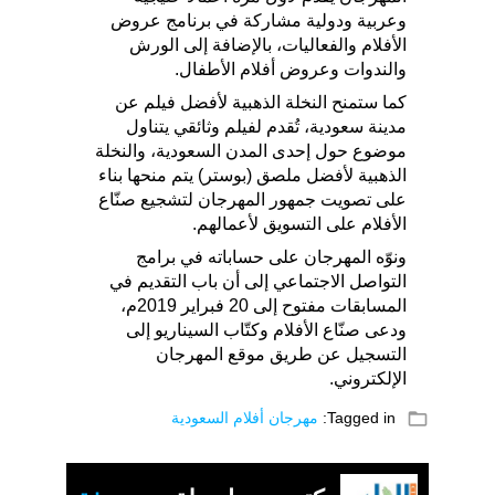
وعربية ودولية مشاركة في برنامج عروض
الأفلام والفعاليات، بالإضافة إلى الورش
والندوات وعروض أفلام الأطفال.
كما ستمنح النخلة الذهبية لأفضل فیلم عن
مدینة سعودیة، تُقدم لفیلم وثائقي يتناول
موضوع حول إحدى المدن السعودية، والنخلة
الذهبیة لأفضل ملصق (بوستر) یتم منحها بناء
على تصویت جمهور المهرجان لتشجيع صنّاع
الأفلام على التسویق لأعمالهم.
ونوّه المهرجان على حساباته في برامج
التواصل الاجتماعي إلى أن باب التقديم في
المسابقات مفتوح إلى 20 فبراير 2019م،
ودعى صنّاع الأفلام وكتّاب السيناريو إلى
التسجيل عن طريق موقع المهرجان
الإلكتروني.
folder_open
Tagged in:
مهرجان أفلام السعودية