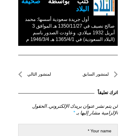
كتب بواسطة
صحيفة
البلاد
أول جريدة سعودية أسسها: محمد
صالح نصيف في 1350/11/27 هـ الموافق 3
أبريل 1932 ميلادي. وعاودت الصدور باسم
(البلاد السعودية) في 1365/4/1 هـ 1946/3/4 م
تصفّح
لمنشور السابق
لمنشور التالي
المقالات
لمنشور
لمنشور
السابق
التالي
اترك تعليقاً
لن يتم نشر عنوان بريدك الإلكتروني.
الحقول
الإلزامية مشار إليها بـ
*