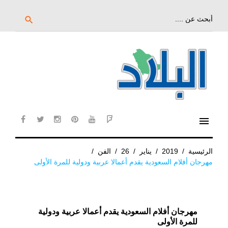
خط
لى
بحث
search
عن:
لمحتوى
لرئيسي
menu
cebook
twitter
instagram
pinterest
YouTube
Flipboard
الرئيسية
/
2019
/
يناير
/
26
/
الفن
/
مهرجان أفلام السعودية يقدم أعمالا عربية ودولية للمرة الأولى
مهرجان أفلام السعودية يقدم أعمالا عربية ودولية
للمرة الأولى