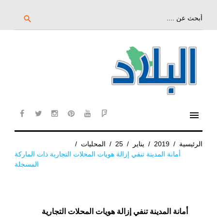
خط
لى
بحث
search
عن:
لمحتوى
لرئيسي
menu
cebook
twitter
instagram
pinterest
YouTube
Flipboard
الرئيسية
/
2019
/
يناير
/
25
/
المحليات
/
أمانة المدينة تنفي إزالة هويات المحلات التجارية ذات الماركة
المسجلة
أمانة المدينة تنفي إزالة هويات المحلات التجارية