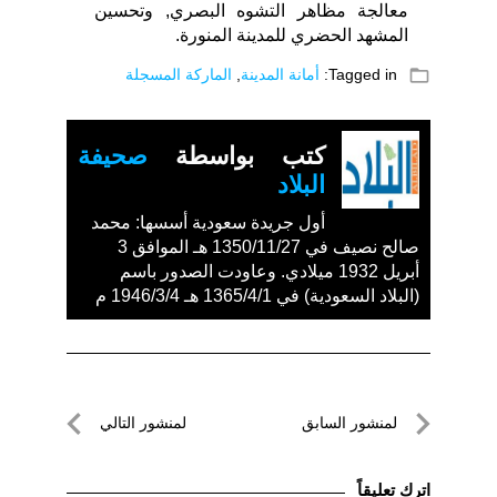
معالجة مظاهر التشوه البصري, وتحسين
المشهد الحضري للمدينة المنورة.
folder_open
Tagged in:
أمانة المدينة
,
الماركة المسجلة
كتب بواسطة
صحيفة
البلاد
أول جريدة سعودية أسسها: محمد
صالح نصيف في 1350/11/27 هـ الموافق 3
أبريل 1932 ميلادي. وعاودت الصدور باسم
(البلاد السعودية) في 1365/4/1 هـ 1946/3/4 م
تصفّح
لمنشور السابق
لمنشور التالي
المقالات
لمنشور
لمنشور
السابق
التالي
اترك تعليقاً