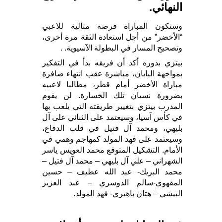
النهائي.
وستكون المباراة فرصة مثالية للاعبي
“الأخضر” من أجل استعادة الثقة مرة أخرى،
وتصحيح المسار في البطولة الآسيوية. .
بيتزي بدوره أكد أن فريقه بدأ في التفكير
بمواجهة اليابان، مباشرة عقب انتهاء صافرة
مباراة الأخضر أمام قطر، مطالبا لاعبيه
بضرورة نسيان تلك الخسارة. لن يقوم
المدرب بيتزي بتغيير طريقته التي يلعب بها
في كأس آسيا، وسيعتمد على الثنائي على آل
بليهي، ومحمد آل فتيل في قلب الدفاع،
وسيعتمد على فهد المولد كمهاجم وهمي في
الأمام. التشكيل المتوقع محمد العويس ياسر
الشهراني – علي آل بليهي – محمد آل فتيل –
محمد البريك- عبد الله عطيف – حسين
المقهوي-سالم الدوسري – عبد العزيز
البيشي – هتان باهبري- فهد المولد.