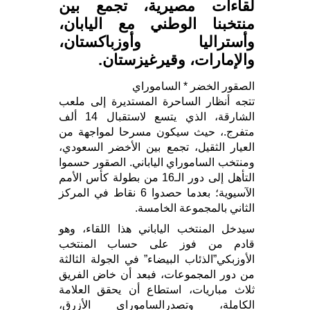
لقاءات مصيرية، تجمع بين
منتخبنا الوطني مع اليابان،
وأستراليا وأوزباكستان،
والإمارات، وقيرغيزستان.
الصقور الخضر * الساموراي
تتجه أنظار الساحرة المستديرة إلى ملعب
الشارقة، الذي يتسع لاستقبال 14 ألف
متفرج.، حيث سيكون مسرحا لمواجهة من
العيار الثقيل، تجمع بين الأخضر السعودي،
ومنتخب الساموراي الياباني. الصقور حسموا
التأهل إلى دور الـ16 من بطولة كأس الأمم
الآسيوية؛ بعدما حصدوا 6 نقاط في المركز
الثاني بالمجموعة الخامسة.
سيدخل المنتخب الياباني هذا اللقاء، وهو
قادم من فوز على حساب المنتخب
الأوزبكي”الذئاب البيضاء” في الجولة الثالثة
من دور المجموعات، فبعد أن خاض الفريق
ثلاث مباريات، استطاع أن يحقق العلامة
الكاملة، وتصدرالساموراي الأزرق،