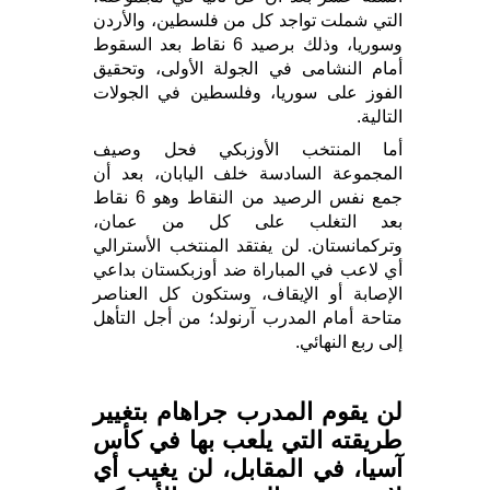
التي شملت تواجد كل من فلسطين، والأردن
وسوريا، وذلك برصيد 6 نقاط بعد السقوط
أمام النشامى في الجولة الأولى، وتحقيق
الفوز على سوريا، وفلسطين في الجولات
التالية.
أما المنتخب الأوزبكي فحل وصيف
المجموعة السادسة خلف اليابان، بعد أن
جمع نفس الرصيد من النقاط وهو 6 نقاط
بعد التغلب على كل من عمان،
وتركمانستان. لن يفتقد المنتخب الأسترالي
أي لاعب في المباراة ضد أوزبكستان بداعي
الإصابة أو الإيقاف، وستكون كل العناصر
متاحة أمام المدرب آرنولد؛ من أجل التأهل
إلى ربع النهائي.
لن يقوم المدرب جراهام بتغيير
طريقته التي يلعب بها في كأس
آسيا، في المقابل، لن يغيب أي