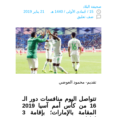
صحيفة البلاد
access_time
15 / جُمادى اﻷولى / 1440 هـ 21 يناير 2019
chat_bubble_outline
ضف تعليق
تقديم- محمود العوضي
تتواصل اليوم منافسات دور الـ
16 من كأس أمم آسيا 2019
المقامة بالإمارات؛ بإقامة 3