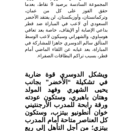
المجموعة السادسة برصيد 9 نقاط، بعدما
حقق الفوز على كل من عمان،
وتركمانستان، وأوزبكستان. لن يفتقد الأخضر
السعودي أي لاعب في المباراة ضد قطر
بداعي الإصابة أو الإيقاف، خاصة بعد تعافي
هوساوي، والشهراني وسيكون لاعب الوسط
المتألق سالم الدوسري جاهزا للمشاركة في
المباراة، بعد غيابه عن اللقاء الماضي أمام
قطر، بسبب تراكم البطاقات الصفراء.
ويشكل الدوسري قوة ضاربة
في تشكيلة “الأخضر” بجانب
يحيى الشهري وفهد المولد
وهتان باهبري، وستكون عودته
ورقة رابحة للمدرب الأرجنتيني
خوان أنطونيو بيتزب، وستكون
كل العناصر متاحة أمام المدرب
بيتزي؛ من أجل التأهل إلى ربع