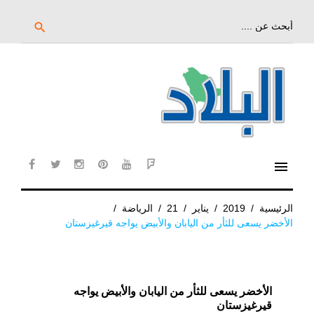
خط
لى
بحث
search
عن:
لمحتوى
لرئيسي
menu
cebook
twitter
instagram
pinterest
YouTube
Flipboard
الرئيسية
/
2019
/
يناير
/
21
/
الرياضة
/
الأخضر يسعى للثأر من اليابان والأبيض يواجه قيرغيزستان
الأخضر يسعى للثأر من اليابان والأبيض يواجه
قيرغيزستان