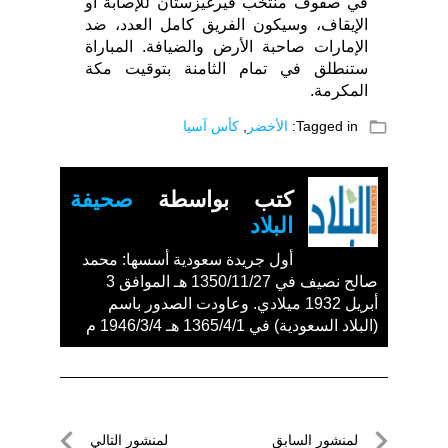
في صفوف منتخب قيرغيزستان للإصابة أو
الإيقاف، وسيكون الفريق كامل العدد، ضد
الإمارات صاحبة الأرض والضيافة. المباراة
ستنطلق في تمام الثامنة بتوقيت مكة
المكرمة.
folder_open
Tagged in:
الأخضر
,
كأس آسيا
كتب بواسطة
صحيفة
البلاد
أول جريدة سعودية أسسها: محمد
صالح نصيف في 1350/11/27 هـ الموافق 3
أبريل 1932 ميلادي. وعاودت الصدور باسم
(البلاد السعودية) في 1365/4/1 هـ 1946/3/4 م
تصفّح
لمنشور السابق
لمنشور التالي