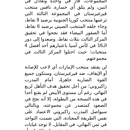
المجموعات، فاز في واحدة وتعادل في
اثنين، ولم يتلق أي خسارة. نافس منتخب
قيرغيزستان في المجموعة الثالثة التي
تزعمها منتخب كوريا الجنوبية برصيد 9 نقاط،
وجاء خلفه المنتخب الصيني برصيد 6 نقاط،
أما الصقور البيضاء فقد نجحوا في تحقيق
المركز الثالث بثلاث نقاط، وصعدوا إلى دور
الـ16 في كأس آسيا باعتبارهم أحد أفضل 4
منتخبات؛ حيث احتلوا المركز الثالث في
مجموعتهم.
لن يفتقد منتخب الإمارات أي لاعب للإصابة
أو الإيقاف، ضد قيرغيزستان، وستكون جميع
القوة الضاربة جاهزةً، أمام المدرب
زاكيروني؛ من أجل تحقيق هدف التأهل لربع
النهائي. رغم أن مستوى الأبيض لم يقنع أحدا
في هذه النسخة من البطولة، إلا أنه نجح في
الصعود كمتصدر عن مجموعته، وبالتالي
سيواصل المدرب زاكيروني الاعتماد على
نفس الطريقة المعتادة، التي ضمنت التواجد
في ثمن النهائي، في المقابل، لا توجد غيابات