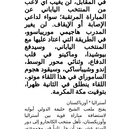
في المقابل، لن يغيب أي لاعب
من المنتخب الياباني عن
المباراة المرتقبة؛ سواء لداعي
الإصابة أو الإيقاف. لن يغير
المدرب هاجيمي موريياسوو،
في الطريقة التي اعتاد عليها مع
المنتخب الياباني، وسيدفع
بيوشيدا، وماكينو في قلب
الدفاع، وثنائي محور الوسط،
إندو وشيباساكي، وسيقود هجوم
الساموراي في هذا اللقاء موتو.،
اللقاء ينطلق في الثانية ظهرا،
بتوقيت مكة المكرمة.
أستراليا * أوزباكستان
يفتح ملعب الشيخ خليفة الدولي أبوابه
لاستضافة مباراة قوية بين أستراليا
وأوزبكستان، تأهل منتخب الكانجارو إلى دور
الستة عشر بعد أن حل ثانياً في مجموعته،