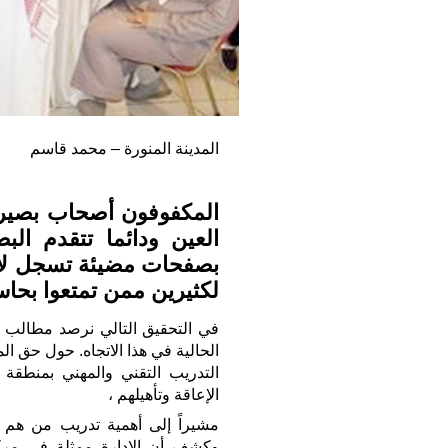
المدينة المنورة – محمد قاسم
المكفوفون أصحاب بصيرة ي
العين ودائما تتقدم الب
بصفحات مضيئة تسجل لأص
لكثيرين ممن تمتعوا بحاس
في التحقيق التالي نرصد مطالب ا
الحالية في هذا الاتجاه. حول حق ا
التدريب التقني والمهني بمنطق
الإعاقة وتأهيلهم ،
مشيراً إلى أهمية تدريب من هم 
وكشف أن الإدارة ممثلة في مركز