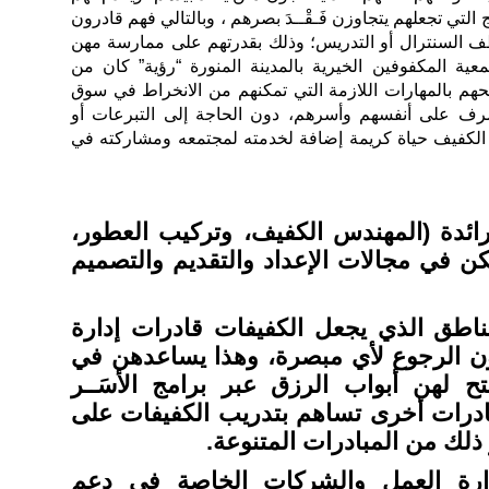
التي تجعلهم يتجاوزن فَـقْــدَ بصرهم ، وبالتالي فهم قادرون
ف السنترال أو التدريس؛ وذلك بقدرتهم على ممارسة مهن
عية المكفوفين الخيرية بالمدينة المنورة “رؤية” كان من
يحهم بالمهارات اللازمة التي تمكنهم من الانخراط في سوق
لصرف على أنفسهم وأسرهم، دون الحاجة إلى التبرعات أو
عيش الكفيف حياة كريمة إضافة لخدمته لمجتمعه ومشاركته في
ائدة (المهندس الكفيف، وتركيب العطور،
كن في مجالات الإعداد والتقديم والتصميم
ناطق الذي يجعل الكفيفات قادرات إدارة
دون الرجوع لأي مبصرة، وهذا يساعدهن في
ح لهن أبواب الرزق عبر برامج الأسَــر
ادرات أخرى تساهم بتدريب الكفيفات على
 ذلك من المبادرات المتنوعة.
رة العمل والشركات الخاصة في دعم