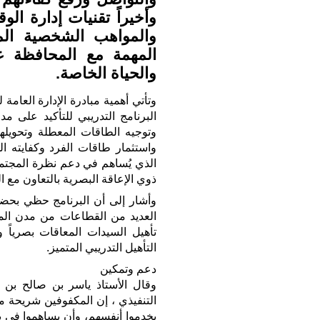
وأخيراً تقنيات إدارة ال
والمواهب الشخصية الم
المهمة مع المحافظة ع
والحياة الخاصة.
وتأتي أهمية مبادرة الإدارة العامة
البرنامج التدريبي للتأكيد على م
وتوجيه الطاقات المعطلة وتحويلها
واستثمار طاقات الفرد وكفايته 
الذي يُساهم في دعم نظرة المجتمع 
ذوي الإعاقة البصرية بالتعاون مع ا
وأشار إلى أن البرنامج حظي بحض
العديد من القطاعات من مدن المم
تأهيل السيدات المعاقات بصرياً
التأهيل التدريبي المتميز.
دعم وتمكين
وقال الأستاذ ياسر بن صالح بن 
التنفيذي ، إن المكفوفين شريحة م
يخدموا أنفسهم، وأن يساهموا في ب