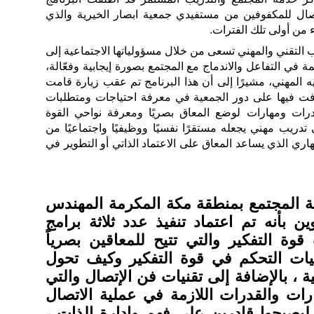
اتصال للمكفوفين من مستفيدي جمعية ابصار الخيرية والذي
ء من أولى تلك الفترات.
 التقني والمهني تسعى من خلال مسؤولياتها الاجتماعية إلى
 في التفاعل والاندماج مع المجتمع بصورة إيجابية وفعّالة،
ه المهني، مشيرًا إلى أن هذا البرنامج تم عقب زيارة قامت
عرفت فيها على دور الجمعية في معرفة احتياجات ومتطلبات
درات ومهارات لوضع المعاق بصريًا ومعرفة نواحي القوة
تدريب مهني يجعله مستقرًا نفسيًا ووظيفيًا واجتماعيًا من
هاري الذي يساعد المعاق على الاعتماد الذاتي أو التطوير في
المجتمع بمنطقة مكة المكرمة المهندس
ن بأنه تم اعتماد تنفيذ عدد ثلاثة برامج
وة التفكير والتي تتيح للمعاقين بصرياً
يات التحكم في قوة التفكير وكيف تحول
ية ، بالإضافة إلى تقنيات فن الإتصال والتي
ات والقدرات اللازمة في عملية الاتصال
ليصبحوا قادرين على فهم وإدارة الذات ،