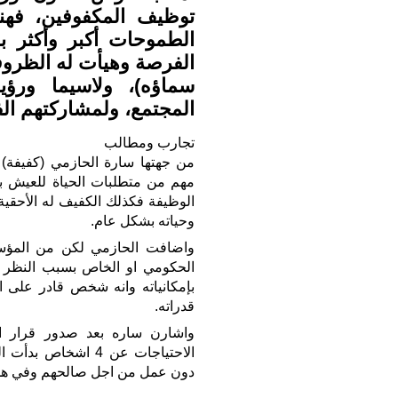
توظيف المكفوفين، فهن
الطموحات أكبر وأكثر ب
الفرصة وهيأت له الظروف 
المجتمع، ولمشاركتهم الف
تجارب ومطالب
من جهتها سارة الحازمي (كفيفة) 
مهم من متطلبات الحياة للعيش 
الوظيفة فكذلك الكفيف له الأحقي
وحياته بشكل عام.
واضافت الحازمي لكن من المؤس
الحكومي او الخاص بسبب النظر ل
بإمكانياته وانه شخص قادر على ا
قدراته.
واشارن ساره بعد صدور قرار 
الاحتياجات عن 4 اش
دون عمل من اجل صالحهم وفي هذا