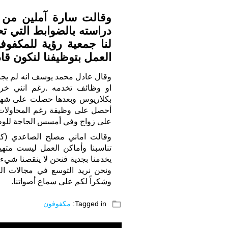
وقالت سارة آملين من و
دراسته بالضوابط التي ت
لنا جمعية رؤية للمكفوف
العمل بتوظيفنا لنكون قا
وقال عادل محمد يوسف انه لم يجد
بكلاريوس وبعدها حصلت على شهاد
أحصل على وظيفة رغم المحاولات
على زواج وفي أمسس الحاجة للوظي
وقالت اماني مصلح الصاعدي (كف
تناسبنا وأماكن العمل ليست متهيئ
يخدمنا بجدية فنحن لا ينقصنا شي
ونحن نريد التوسع في مجالات الع
وشكراً لكم على سماع أصواتنا.
folder_open
Tagged in:
مكفوفون