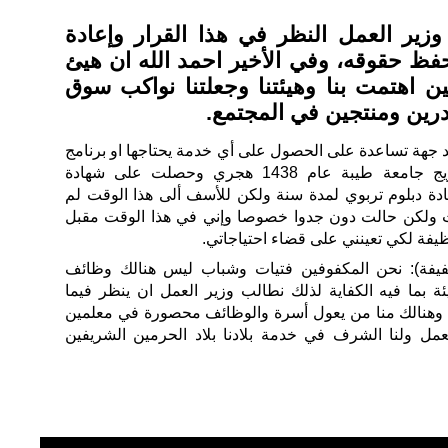
زير العمل النظر في هذا القرار وإعادة
حفظ حقوقه، وفي الأخير احمد الله ان هيئ
ين اهتمت بنا وهيئتنا وجعلتنا نواكب سوق
درين ومنتجين في المجتمع.
 جهة تساعدة على الحصول على أي خدمة يحتاجها او برنامج
او وظائف تخدمه .رغم انني خريج جامعة طيبة عام 1438 هجري وحصلت على شهادة
ة دبلوم تربوي لمدة سنة ولكن للأسف ألى هذا الوقت لم
 ولكن حالت دون جدوا خصوصا وإني في هذا الوقت مقبل
فة لكي تعينني على قضاء احتياجاتي.
يفة): نحن المكفوفين فتيات وشباب ليس هنالك وظائف
ة بما فيه الكفاية لذلك نطالب وزير العمل ان ينظر فيما
ء وهنالك منا من يعول أسرة والوظائف محصورة في معلمين
مل ولنا الشرف في خدمة بلادنا بلاد الحرمين الشريفين