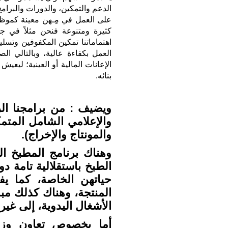
الدعم والتمكين، والدورات والبرامج 
على العمل في مِـهن معينة كموظ
كثيرة ومتنوعة فنحن مثلاً في جم
اهتماماتنا تمكين المكفوفين وتسل
العمل بكفاءة عالية، وبالتالي ا
الإعانات المالية أو العينية؛ لي
بنائه.
ويضيف : من برامجنا الر
والإعلامي الشامل المتم
والمونتاج والإخراج).
وهناك برنامج المطبخ ال
الطبخ باستقلالية تامة 
حياتهن الخاصة، كما يفت
المنتجة، وهناك كذلك مب
الأشغال اليدوية، إلى غير
أما بخصوص تعاون وزا