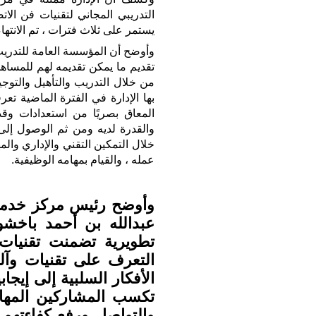
التدريبي المجاني لتقنيات فن ال
يستمر على ثلاث فترات ، تم الانتها
وأوضح أن المؤسسة العامة للتدريب
تقديم ما يمكن تقديمه لهم للمساهمة
من خلال التدريب والتأهيل والتوجي
بها الإدارة في الفترة الماضية ت
المعاق بصريًا من استعدادات وق
والقدرة لديه ومن ثم الوصول إلى 
خلال التمكين التقني والإداري والم
عمله ، والقيام بمهامه الوظيفية.
وأوضح رئيس مركز خدمة 
عبدالله بن أحمد باخشوي
تطويرية تضمنت تقنيات ق
التعرف على تقنيات وآل
الأفكار السلبية إلى إيجاب
تكسب المشاركين المهار
والتواصل ورفع كفاءتهم 