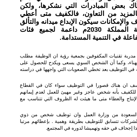
اك بعض المبادرات التي نشكرها، ولكن
المزيد من التعاون، فالكفيف متى أعطي
والإمكانات سيكون الإبداع ميدانه والتألق
سماؤه)، ولاسيما ورؤية المملكة 2030م داعمة لجميع فئات
اعلة في التنمية المستدامة.
مدربة تقنيات المكفوفين بجمعية رؤية ان الوظيفة مطلب
بهناء، وكما أن الشخص السوي يسعى ويكدح للحصول على
ة في التوظيف بعد تخطي الصعوبات التي واجهها في دراسته
ف ان هناك قصورا في التوظيف سواء كان في القطاع
لكفيف بأنه شخص عاجز وغير مهيئ للعمل لعدم إيمانهم
لإنتاج والعطاء متى ما هيئت له الظروف التي تتناسب مع
السعودة من وزارة العمل وان توظيف شخص من ذوي
خاص بدأت الشركات تتسابق للتوظيف بطريقة وهمية . بإعطائهم مرتبا
 إجحاف في حقه وتهميشا لدوره في المجتمع.