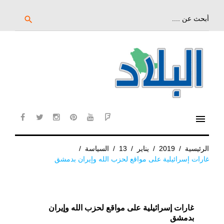
خط
لى
بحث
search
عن:
لمحتوى
لرئيسي
menu
cebook
twitter
instagram
pinterest
YouTube
Flipboard
الرئيسية
/
2019
/
يناير
/
13
/
السياسة
/
غارات إسرائيلية على مواقع لحزب الله وإيران بدمشق
غارات إسرائيلية على مواقع لحزب الله وإيران
بدمشق