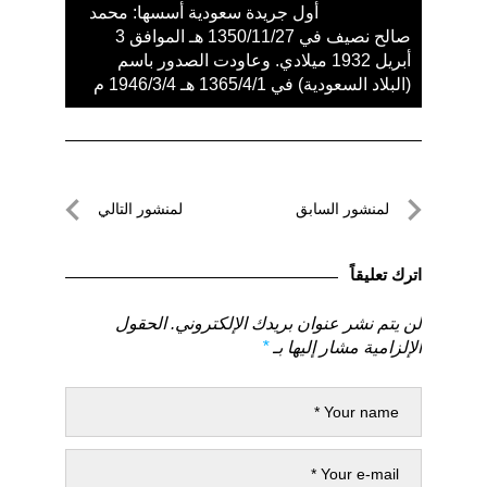
أول جريدة سعودية أسسها: محمد
صالح نصيف في 1350/11/27 هـ الموافق 3
أبريل 1932 ميلادي. وعاودت الصدور باسم
(البلاد السعودية) في 1365/4/1 هـ 1946/3/4 م
تصفّح
لمنشور السابق
لمنشور التالي
المقالات
لمنشور
لمنشور
السابق
التالي
اترك تعليقاً
لن يتم نشر عنوان بريدك الإلكتروني.
الحقول
الإلزامية مشار إليها بـ
*