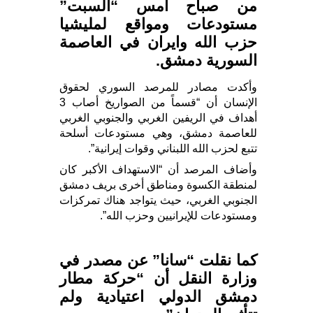
من صباح امس “السبت”
مستودعات ومواقع لمليشيا
حزب الله وايران في العاصمة
السورية دمشق.
وأكدت مصادر للمرصد السوري لحقوق
الإنسان أن “قسماً من الصواريخ أصاب 3
أهداف في الريفين الغربي والجنوبي الغربي
للعاصمة دمشق، وهي مستودعات أسلحة
تتبع لحزب الله اللبناني وقوات إيرانية”.
وأضاف المرصد أن “الاستهداف الأكبر كان
لمنطقة الكسوة ومناطق أخرى بريف دمشق
الجنوبي الغربي، حيث يتواجد هناك تمركزات
ومستودعات للإيرانيين وحزب الله”.
كما نقلت “سانا” عن مصدر في
وزارة النقل أن “حركة مطار
دمشق الدولي اعتيادية ولم