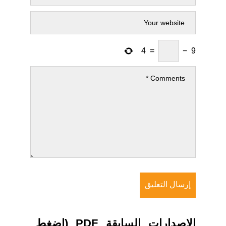
4
=
−
9
الاصدارات السابقة PDF (اضغط