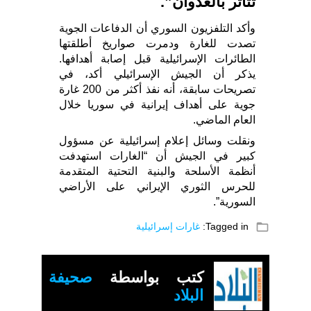
تتأثر بالعدوان”.
وأكد التلفزيون السوري أن الدفاعات الجوية
تصدت للغارة ودمرت صواريخ أطلقتها
الطائرات الإسرائيلية قبل إصابة أهدافها.
يذكر أن الجيش الإسرائيلي أكد، في
تصريحات سابقة، أنه نفذ أكثر من 200 غارة
جوية على أهداف إيرانية في سوريا خلال
العام الماضي.
ونقلت وسائل إعلام إسرائيلية عن مسؤول
كبير في الجيش أن “الغارات استهدفت
أنظمة الأسلحة والبنية التحتية المتقدمة
للحرس الثوري الإيراني على الأراضي
السورية”.
folder_open
Tagged in:
غارات إسرائيلية
كتب بواسطة
صحيفة
البلاد