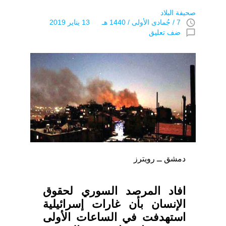
صحيفة البلاد
access_time
7 / جُمادى اﻷولى / 1440 هـ 13 يناير 2019
chat_bubble_outline
ضف تعليق
دمشق ــ رويترز
افاد المرصد السوري لحقوق
الإنسان بأن غارات إسرائيلية
استهدفت في الساعات الأولى