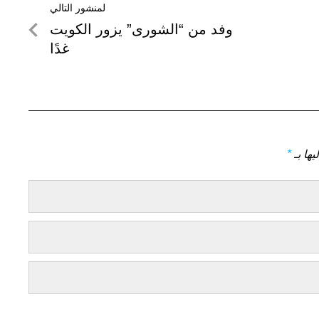
لمنشور التالي
لمنشور
وفد من “الشورى” يزور الكويت
التالي
غدًا
يها بـ
*