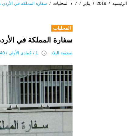
الرئيسية
/
2019
/
يناير
/
7
/
المحليات
/
سفارة المملكة في الأردن تح
المحليات
سفارة المملكة في الأردن
access_time
صحيفة البلاد
1 / جُمادى اﻷولى / 1440 هـ 7 يناير 2019