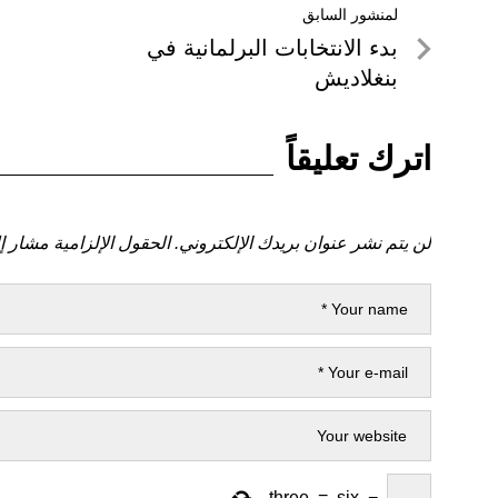
تصفّح
لمنشور السابق
لمنشور
بدء الانتخابات البرلمانية في
المقالات
السابق
بنغلاديش
اترك تعليقاً
لن يتم نشر عنوان بريدك الإلكتروني.
الحقول الإلزامية مشار إل
three
=
six
−