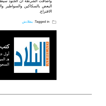
وأضافت الشرطة أن الجنود سيطرو
البعض بالسكاكين والسواطير وال
الاقتراع.
folder_open
Tagged in:
بنغلادش
كتب 
السعودية) في /1