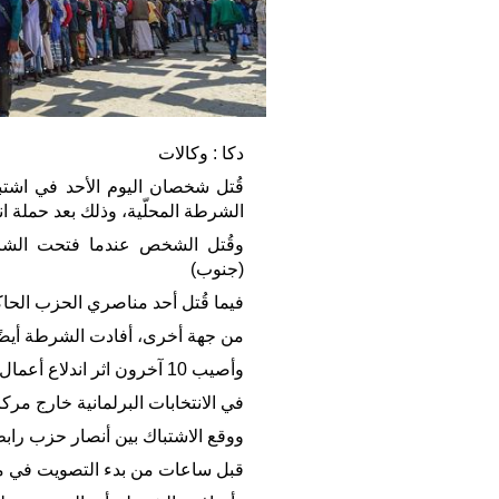
دكا : وكالات
قُتل شخصان اليوم الأحد في اشتب
الشرطة المحلّية، وذلك بعد حملة ا
وقُتل الشخص عندما فتحت الشر
(جنوب)
فيما قُتل أحد مناصري الحزب الح
من جهة أخرى، أفادت الشرطة أيضًا،
وأصيب 10 آخرون اثر اندلاع أعمال عنف بين جماعات متنافسة من أنصار المرشحين
في الانتخابات البرلمانية خارج مرك
ووقع الاشتباك بين أنصار حزب را
قبل ساعات من بدء التصويت في مر