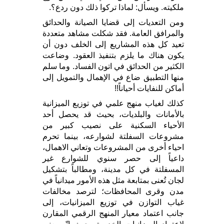
ملكيته. ويسأل: لماذا تركوا ذلك دون ردع؟.
ومن التعديات إلى قضايا الصيانة والحدائق
والمرافق العامة. فقد شكلت مشاهد متعددة
تعيد كل هذه المشاريع إلى الخلف دون أن
يكون هناك ما يلزم بتنفيذ العقود. وضاعت
الكثير من الحدائق في اتون الفساد. وما سلم
منها التطبيق ضاع في الإهمال والتمويل إلى
أماكن للنفايات أحياناً!!
كذلك لغياب منهج علمي في توزيع الميزانية
بالأمانات والبلديات، بحيث قد يحصل أحد
الأحياء السكنية على نصيب كبير من
مشروعات السفلتة لشوارعه، بينما تحرم
احياء أخرى من المشروعات وتعاني الاهمال،
داعياً إلى حصر سنوي للشوارع غير
المسفلتة في كل مدينة، ومطالباً بتشكيل
لجان تُعنى بمتابعة مثل هذه الأمور ميدانياً في
مدن وقرى المحافظات؛ لترصد مخالفات
غياب التوازن في توزيع الميزانيات، إلى
جانب اعتماد معيار المنهج الرقمي المقارن