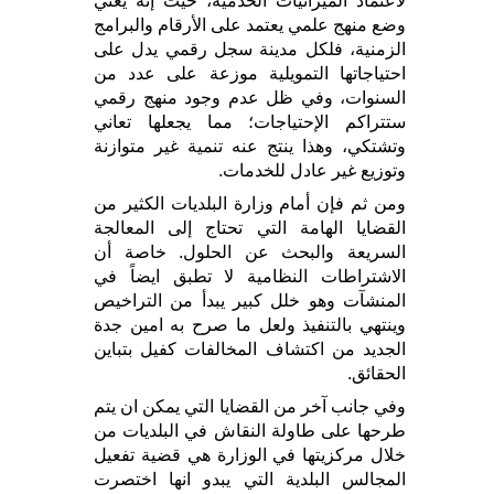
لاعتماد الميزانيات الخدمية، حيث إنّه يعني
وضع منهج علمي يعتمد على الأرقام والبرامج
الزمنية، فلكل مدينة سجل رقمي يدل على
احتياجاتها التمويلية موزعة على عدد من
السنوات، وفي ظل عدم وجود منهج رقمي
ستتراكم الإحتياجات؛ مما يجعلها تعاني
وتشتكي، وهذا ينتج عنه تنمية غير متوازنة
وتوزيع غير عادل للخدمات.
ومن ثم فإن أمام وزارة البلديات الكثير من
القضايا الهامة التي تحتاج إلى المعالجة
السريعة والبحث عن الحلول. خاصة أن
الاشتراطات النظامية لا تطبق ايضاً في
المنشآت وهو خلل كبير يبدأ من التراخيص
وينتهي بالتنفيذ ولعل ما صرح به امين جدة
الجديد من اكتشاف المخالفات كفيل بتباين
الحقائق.
وفي جانب آخر من القضايا التي يمكن ان يتم
طرحها على طاولة النقاش في البلديات من
خلال مركزيتها في الوزارة هي قضية تفعيل
المجالس البلدية التي يبدو انها اختصرت