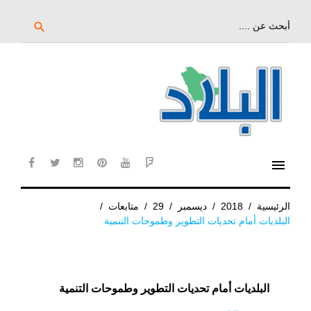
خط
لى
بحث
search
عن:
لمحتوى
لرئيسي
menu
cebook
twitter
instagram
pinterest
YouTube
Flipboard
الرئيسية
/
2018
/
ديسمبر
/
29
/
متابعات
/
البلديات أمام تحديات التطوير وطموحات التنمية
البلديات أمام تحديات التطوير وطموحات التنمية