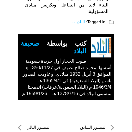
البناء لابد من التفاعل وتكريس مبادئ
المسؤولية.
folder_open
Tagged in:
البلديات
كتب بواسطة
صحيفة
البلاد
صوت الحجاز أول جريدة سعودية
أسسها: محمد صالح نصيف في 1350/11/27 هـ
الموافق 3 أبريل 1932 ميلادي. وعاودت الصدور
باسم (البلاد السعودية) في 1365/4/1 هـ
1946/3/4 م (البلاد السعودية/عرفات) اندمجتا
بمسمى البلاد في 1378/7/16 هـ – 1959/1/26 م
تصفّح
لمنشور السابق
لمنشور التالي