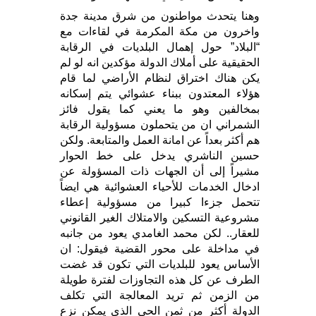
وهنا يتحدث مواطنون من شرق مدينة جدة
واخرون من مكة المكرمة في لقاءات مع
“البلاد” حول إهمال البلديات في الرقابة
الحقيقية على أملاك الدولة مؤكدين انه لو لم
يكن هناك اختراق لنظام الأراضي لما قام
هؤلاء المعتدون ببناء عشوائي يتم إسكانه
بمخالفين وهو ما يعني كما يقول فائز
الشمراني ان من يتحملون مسؤولية الرقابة
هم أكثر بعداً عن امانة العمل والمتابعة. ولكن
حسين الناشري يدخل على خط الحوار
مشيراً إلى أن الجهات ذات المسؤولة عن
ادخال الخدمات للأحياء العشوائية هي ايضاً
تتحمل جزءا كبيرا من مسؤولية إعطاء
مشروعية التسكين والامتلاك الغير القانوني
للعقار.. لكن محمد الغامدي يعود من جانبه
في مداخلة على محور القضية فيقول: ان
الأساس يعود للبلديات التي تكون قد غضت
الطرف عن كل هذه التجاوزات لفترة طويلة
من الزمن ثم تريد المعالجة التي تكلف
الدولة أكثر من ثمن الحي الذي يمكن نزع