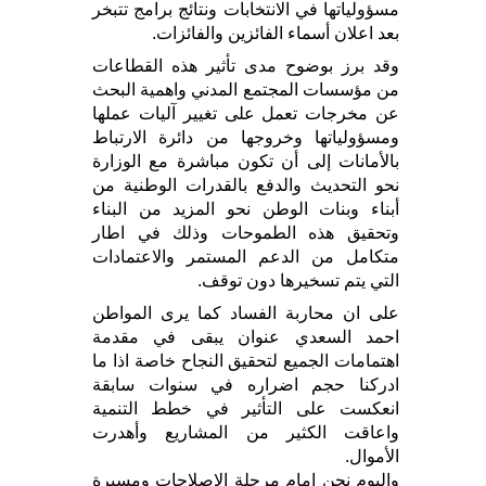
مسؤولياتها في الانتخابات ونتائج برامج تتبخر
بعد اعلان أسماء الفائزين والفائزات.
وقد برز بوضوح مدى تأثير هذه القطاعات
من مؤسسات المجتمع المدني واهمية البحث
عن مخرجات تعمل على تغيير آليات عملها
ومسؤولياتها وخروجها من دائرة الارتباط
بالأمانات إلى أن تكون مباشرة مع الوزارة
نحو التحديث والدفع بالقدرات الوطنية من
أبناء وبنات الوطن نحو المزيد من البناء
وتحقيق هذه الطموحات وذلك في اطار
متكامل من الدعم المستمر والاعتمادات
التي يتم تسخيرها دون توقف.
على ان محاربة الفساد كما يرى المواطن
احمد السعدي عنوان يبقى في مقدمة
اهتمامات الجميع لتحقيق النجاح خاصة اذا ما
ادركنا حجم اضراره في سنوات سابقة
انعكست على التأثير في خطط التنمية
واعاقت الكثير من المشاريع وأهدرت
الأموال.
واليوم نحن امام مرحلة الإصلاحات ومسيرة