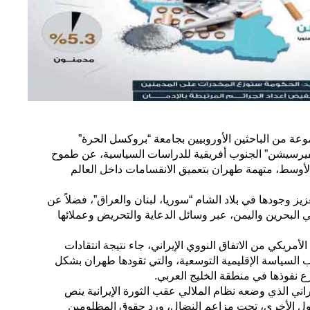
عة من الباحثين الأوروبيين بجامعة “بروكسل الحرة”
نفيرسيشن” الجنوب أفريقية للدراسات السياسية، عن طموح
لأوسط، متهمة طهران بتعميق الانقسامات داخل العالم
ز وجودها في بلاد الشام “سوريا، لبنان والعراق”، فضلاً عن
 البحرين واليمن، عبر وسائل الدعاية والتحريض وعملائها
أمريكي من الاتفاق النووي الإيراني، جاء نتيجة انتقادات
ب السياسة الإقليمية التوسعية، والتي تقودها طهران بشكل
 نفوذها في منطقة الخليج العربي.
اني الذي وضعه نظام الملالي عقب الثورة الإيرانية ينص
ل الأخرى، تحت مزاعم النضال، ورد حقوق المظلومين