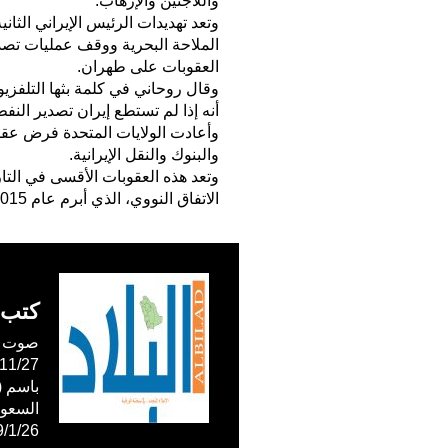
واللاجئين والإرهاب.
وتعد تهديدات الرئيس الإيراني الثا
الملاحة البحرية ووقف عمليات تصد
العقوبات على طهران.
وقال روحاني في كلمة بثها التلفزيون
أنه إذا لم تستطع إيران تصدير النف
وأعادت الولايات المتحدة فرض ع
والبنوك والنقل الإيرانية.
وتعد هذه العقوبات الأقسى في التا
الاتفاق النووي، الذي أبرم عام 2015، وتعهدت بمزيد من التحركات للضغط على طهران.
كتب 
صوت ال
59/1/26