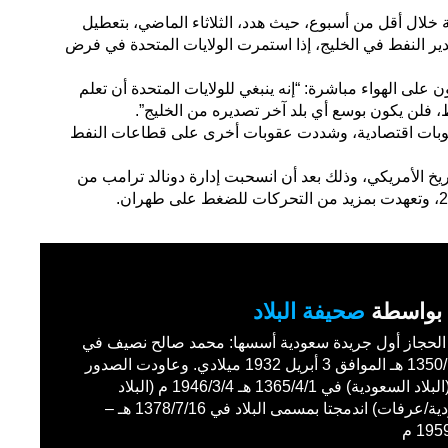
نية خلال أقل من أسبوع، حيث هدد، الثلاثاء الماضي، بتعطيل
ير النفط في الخليج، إذا استمرت الولايات المتحدة في فرض
 على الهواء مباشرة: “إنه ينبغي للولايات المتحدة أن تعلم
ط، فلن يكون بوسع أي بلد آخر تصديره من الخليج”.
قوبات اقتصادية، وشددت عقوبات أخرى على قطاعات النفط
ريخ الأمريكي، وذلك بعد أن انسحبت إدارة دونالد ترامب من
بواسطة
صحيفة البلاد
حجاز أول جريدة سعودية أسسها: محمد صالح نصيف في
1350/11/27 هـ الموافق 3 أبريل 1932 ميلادي. وعاودت الصدور
باسم (البلاد السعودية) في 1365/4/1 هـ 1946/3/4 م (البلاد
السعودية/عرفات) اندمجتا بمسمى البلاد في 1378/7/16 هـ –
19 م