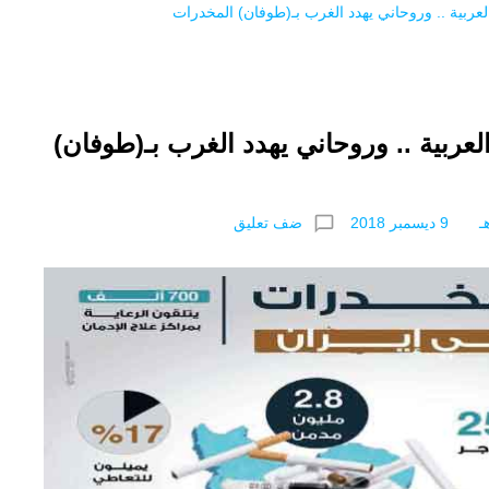
لعربية .. وروحاني يهدد الغرب بـ(طوفان) المخدرات
لعربية .. وروحاني يهدد الغرب بـ(طوفان)
chat_bubble_outline
ضف تعليق