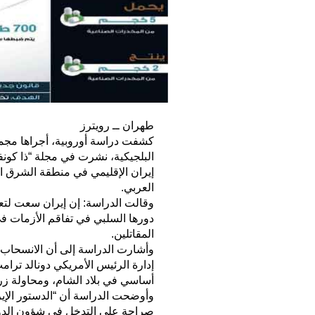
طهران ــ رويترز
كشفت دراسة أوروبية، أجراها مجمو
البلجيكية، نشرت في مجلة “ذا كو
إيران الإقليمي في منطقة الشرق ا
العربي.
وقالت الدراسة: إن إيران سعت لتعزي
دورها السلبي في تفاقم الأزمات في
المقاتلين.
وأشارت الدراسة إلى أن الانسحاب ال
إدارة الرئيس الأمريكي دونالد ترام
أساسي في بلاد الشام، ومحاولة زرع
وأوضحت الدراسة أن “الدستور الإير
صراحة على التدخل في شؤون الدو