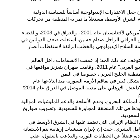
عل الاعتبارات الإيديولوجية أساساً للسياسة الدولية
قة الشرق الأوسط، مستغلاً ما تمر به المنطقة من تحركات
ودللت على ذلك، أنه عقب الغزو الأمريكي لأفغانستان عام 2001 ، والعراق في 2003، والقضاء
س العراقي الراحل صدام حسين، استغلت ضعف الدولتين في
 السلاح الإيديولوجي والخطب الزائفة لاستقطاب أنصار
توقف عند ذلك الحد؛ إذ عمقت الانقسامات داخل العالم
العربي، بعد ما سممت حركات “الربيع العربي” عام 2011، وقامت طهران بتعزيز مواقعها في
منطقة الخليج العربي، خصوصا في اليمن.
شكل كبير في تفاقم الأزمة السورية منذ اندلاعها عام
2011، كما استغلت استيلاء تنظيم “داعش” الإرهابي على مدينة الموصل في العراق عام 2014؛
.
ملكة البحرين، وقدم الأسلحة والدعم للمليشيات الموالية
فوذها في تلك المنطقة المجاورة للسعودية، وتصويب صواريخ
لسعودية.
 النظام الإيراني التي تعتمد عليها في الشرق الأوسط في
ل البشري، حيث إن لإيران مليشيات إرهابية يتم الاستعانة
ة، فضلاً عن الخطابات الثورية والتلاعب بالعقول، عقب