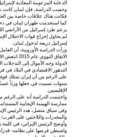
الدعاية المزعومة المعادية لإسرائيل
وحسب الدراسة، فإن لبنان كانت نواة 
فكانت هناك علاقات خاصة بين الحركا
كما استخدمت طهران لبنان في دخول
بزعم طرد إسرائيل من الأراضي اللب
لم يحاول إخراج قوات الاحتلال الإس
إسرائيل ذريعة لدخول لبنان.
ورأت الدراسة الأوروبية، أن العامل 
الاتفاق النوو
الدولة وجه الأموال إلى التدخلات ال
التدهور الاقتصادي في البلاد في فرمل
على الرغم من أن إيران تمتلك قوة
سنوات تسببت في جعلها وزناً عسكر
الإقليميين.
واختتمت الدراسة أنه على الرغم م
ممارسة الهيمنة الإيجابية المستدا
وفى سياق متصل، هدد الرئيس الإير
والمخدرات واللاجئين على الغرب؛ 
وأوضح الرئيس الإيراني، في كلمة بث
واشنطن فرضها على نظامه- قدرات