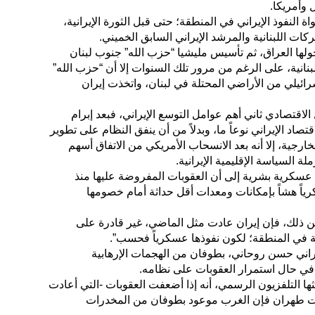
 وأمريكا.
النفوذ الإيراني في المنطقة؛ حتى قبل الثورة الإيرانية،
ت اللبنانية والمرشد الإيراني السابق الخميني.
ها العراق، ثم تأسيس مليشيا “حزب الله” جنوب لبنان
نانية، على الرغم من مرور تلك السنوات إلا أن “حزب الله”
رائيلي من الأراضي المحتلة في لبنان، واتخذت إيران
الاقتصادي ثاني أهم عوامل التوسع الإيراني، فبعد إبرام
ي عام 2015 انتعش الاقتصاد الإيراني نوعاً ما، وبدلاً من أن ينفق النظام على تطوير
خارجية، إلا أنه بعد الانسحاب الأمريكي من الاتفاق أسهم
ة السياسة الإقليمية الإيرانية.
 عسكرية بشرية إلى أن العقوبات المفروضة عليها منذ
ياً هشاً بإمكانات ومعدات أقل حداثة أمام خصومها
ن ذلك، فإن إيران عادت مثل الماضي، غير قادرة على
مة في المنطقة؛ لكون نفوذها عسكرياً فحسب”.
اني حسن روحاني، بطوفان من الهجمات الإرهابية
في حال استمرار العقوبات على نظامه.
ها التلفزيون الرسمي، أنه إذا أضعفت العقوبات -التي أعادت
 طهران فإن الغرب موعود بطوفان من المخدرات