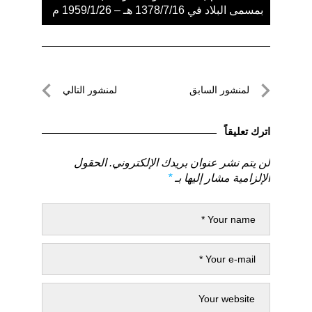
بمسمى البلاد في 1378/7/16 هـ – 1959/1/26 م
تصفّح
لمنشور السابق
لمنشور التالي
المقالات
لمنشور
لمنشور
السابق
التالي
اترك تعليقاً
لن يتم نشر عنوان بريدك الإلكتروني.
الحقول
الإلزامية مشار إليها بـ
*