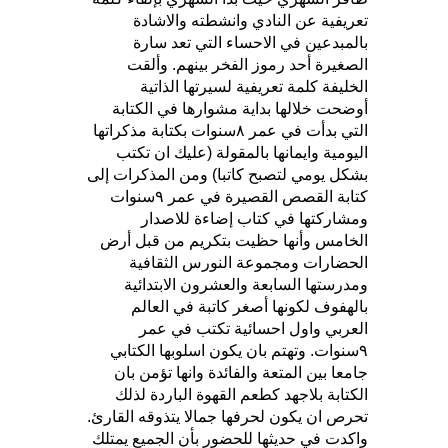
تعريفية عن النادي وانشطته والاشادة
بالمبدعين في الاحساء التي تعد سارة
الصغيرة أحد رموز الفخر بينهم. وألقت
الخليفة كلمة تعريفية لسيرتها الذاتية
أوضحت خلالها بداية مشوارها في الكتابة
التي بدأت في عمر ٨سنوات بكتابة مذكراتها
اليومية وايمانها بالمقولة (عليك ان تكتب
بشكل يومي لتصبح كاتبا) ومن المذكرات إلى
كتابة القصص القصيرة في عمر ٩سنوات
ومشاركتها في كتاب إضاءة للاصدار
الخامس وأنها حظيت بتكريم من قبل أرض
الحضارات ومجموعة النورس الثقافية
ومدرستها السابعة والعشرون الابتدائية
بالهفوف لكونها أصغر كاتبة في العالم
العربي واول احسائية تكتب في عمر
٩سنوات. وتهتم بان يكون اسلوبها الكتابي
جامعا بين المتعة والفائدة وانها تؤمن بان
الكتابة بلاجهد كطعم القهوة الباردة لذلك
تحرص ان يكون لحرفها جمالا يتذوقه القارئ.
واكدت في حديثها للحضور بأن الجميع يمتلك