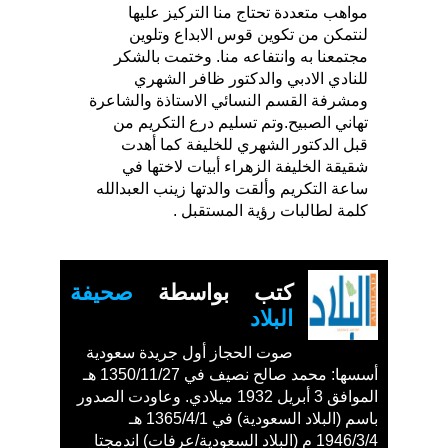
مواهب متعددة تحتاج منا التركيز عليها
لنتمكن من تكوين قوس الابداع وتلوين
مجتمعنا به وانتفاعه منا. وختمت بالشكر
للنادي الادبي والدكتور ظافر الشهري
ومشرفة القسم النسائي الاستاذة والشاعرة
تهاني الصبيح.وتم تسليم درع التكريم من
قبل الدكتور الشهري للخليفة كما أهدت
شقيقة الخليفة الزهراء أبيات لاختها في
ساعة التكريم وألقت والدتها زينب العبدالله
كلمة لطالبات رؤية المستقبل .
كتب بواسطة
صحيفة
البلاد
صوت الحجاز أول جريدة سعودية
أسسها: محمد صالح نصيف في 1350/11/27 هـ
الموافق 3 أبريل 1932 ميلادي. وعاودت الصدور
باسم (البلاد السعودية) في 1365/4/1 هـ
1946/3/4 م (البلاد السعودية/عرفات) اندمجتا