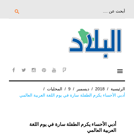
خط
لى
بحث
search
عن:
لمحتوى
لرئيسي
menu
cebook
twitter
instagram
pinterest
YouTube
Flipboard
الرئيسية
/
2018
/
ديسمبر
/
9
/
المحليات
/
أدبي الأحساء يكرم الطفلة سارة في يوم اللغة العربية العالمي
أدبي الأحساء يكرم الطفلة سارة في يوم اللغة
العربية العالمي