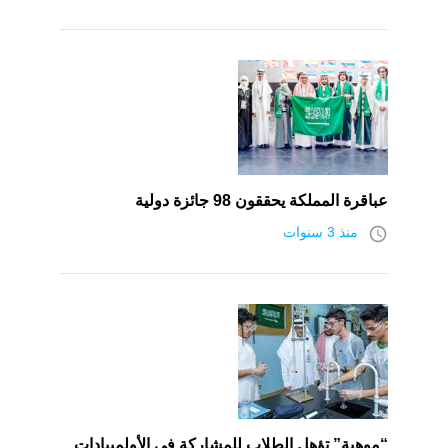
عباقرة المملكة يحققون 98 جائزة دولية
access_time
منذ 3 سنوات
“موهبة” تؤهل الطلاب للمشاركة في الأولمبيادات