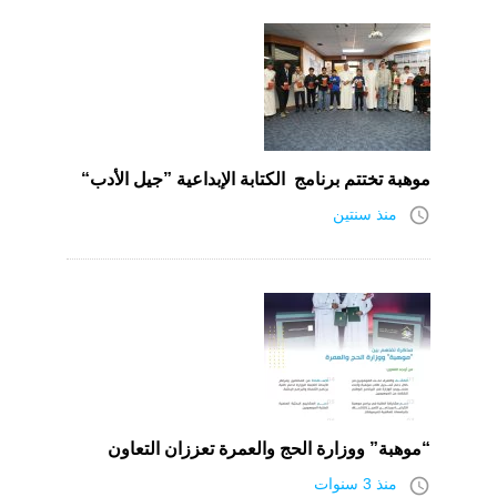
موهبة تختتم برنامج الكتابة الإبداعية ”جيل الأدب“
access_time
منذ سنتين
“موهبة” ووزارة الحج والعمرة تعززان التعاون
access_time
منذ 3 سنوات