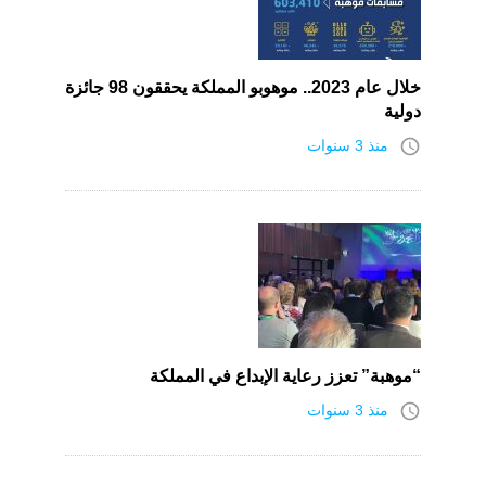
خلال عام 2023.. موهوبو المملكة يحققون 98 جائزة
دولية
access_time
منذ 3 سنوات
“موهبة” تعزز رعاية الإبداع في المملكة
access_time
منذ 3 سنوات