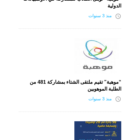
الدولية
access_time
منذ 3 سنوات
“موهبة” تقيم ملتقى الشتاء بمشاركة 481 من
الطلبة الموهوبين
access_time
منذ 3 سنوات