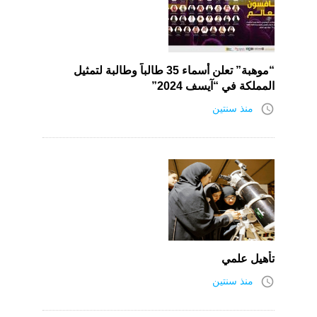
“موهبة” تعلن أسماء 35 طالباً وطالبة لتمثيل
المملكة في “آيسف 2024”
access_time
منذ سنتين
تأهيل علمي
access_time
منذ سنتين