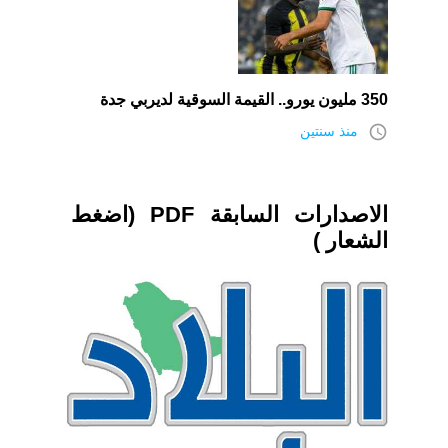
350 مليون يورو.. القيمة السوقية لديربي جدة
access_time
منذ سنتين
الاصدارات السابقة PDF (اضغط
الشعار )