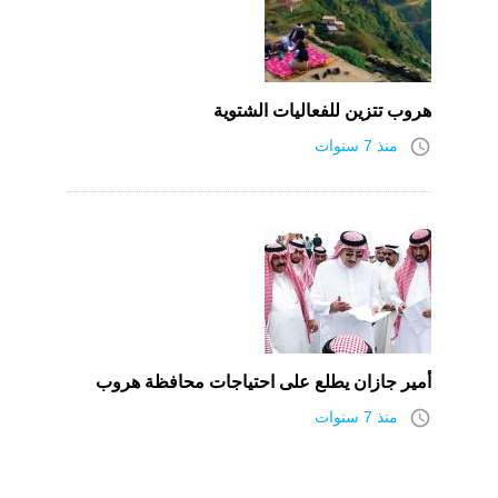
هروب تتزين للفعاليات الشتوية
access_time
منذ 7 سنوات
أمير جازان يطلع على احتياجات محافظة هروب
access_time
منذ 7 سنوات