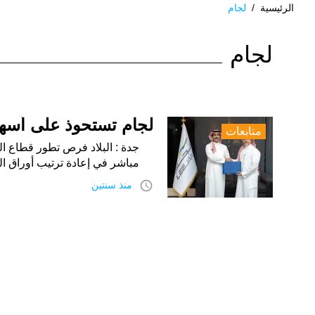
الرئيسية
/
لجام
الوسم:
لجام
لجام
لجام تستحوذ على أس
متابعات
جدة : البلاد فرص تطور قطاع ا
مباشر في إعادة ترتيب أوراق ا
access_time
منذ سنتين