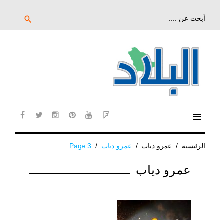
خط
لى
بحث
search
عن:
لمحتوى
لرئيسي
menu
cebook
twitter
instagram
pinterest
YouTube
Flipboard
الرئيسية
/
عمرو دياب
/
عمرو دياب
/
Page 3
الوسم:
عمرو دياب
عمرو
دياب