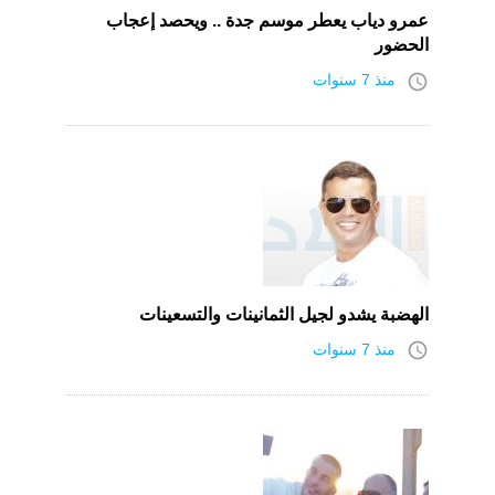
عمرو دياب يعطر موسم جدة .. ويحصد إعجاب
الحضور
access_time
منذ 7 سنوات
الهضبة يشدو لجيل الثمانينات والتسعينات
access_time
منذ 7 سنوات