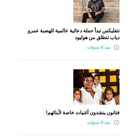
نتفليكس تبدأ حملة دعائية عالمية للهضبة عمرو
دياب تنطلق من هوليود
access_time
منذ 6 سنوات
فنانون ينشدون أغنيات خاصة لأبنائهم!
access_time
منذ 6 سنوات