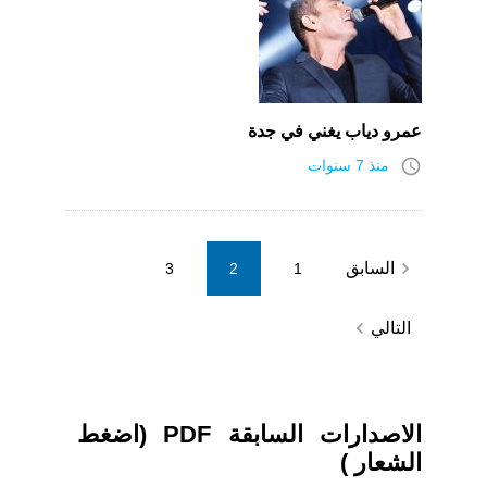
عمرو دياب يغني في جدة
access_time
منذ 7 سنوات
Posts
navigate_before
السابق
3
2
1
pagination
navigate_next
التالي
الاصدارات السابقة PDF (اضغط
الشعار )