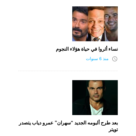
نساء أثروا في حياة هؤلاء النجوم
access_time
منذ 6 سنوات
بعد طرح ألبومه الجديد “سهران” عمرو دياب يتصدر
تويتر