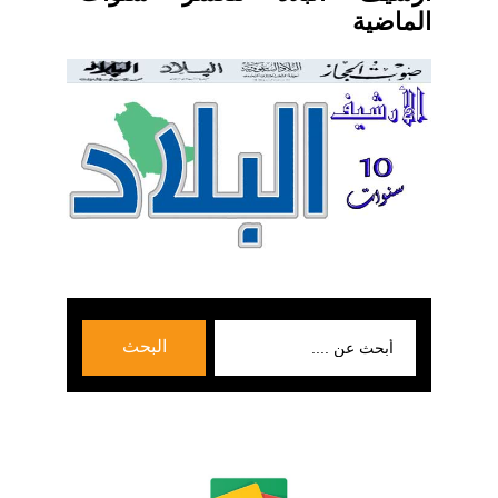
الماضية
بحث
البحث
عن: