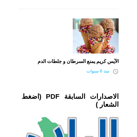
الآيس كريم يمنع السرطان و جلطات الدم
access_time
منذ 6 سنوات
الاصدارات السابقة PDF (اضغط
الشعار )