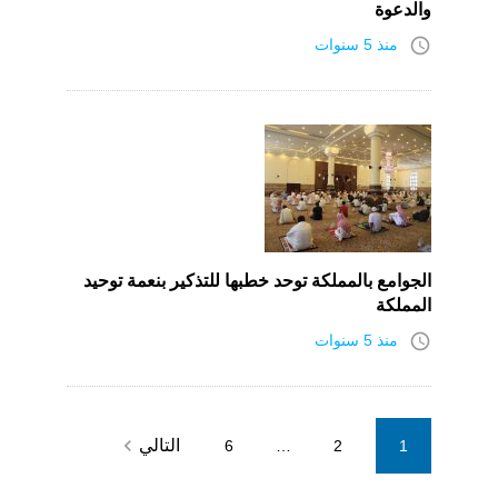
والدعوة
access_time
منذ 5 سنوات
الجوامع بالمملكة توحد خطبها للتذكير بنعمة توحيد
المملكة
access_time
منذ 5 سنوات
Posts
navigate_next
التالي
6
…
2
1
pagination