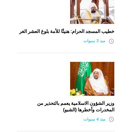
خطيب المسجد الحرام: هنيئًا للأمة بلوغ العشر الغر
access_time
منذ 3 سنوات
وزير الشؤون الاسلامية يعمم بالتحذير من
المخدرات وأخطرها (الشبو)
access_time
منذ 4 سنوات