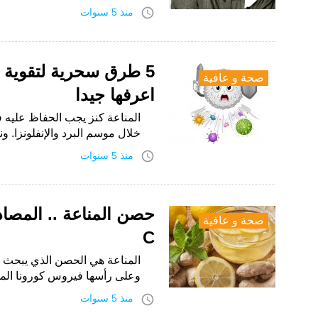
access_time
منذ 5 سنوات
5 طرق سحرية لتقوية ال
صحة و عافية
اعرفها جيدا
المناعة كنز يجب الحفاظ عليه 
خلال موسم البرد والإنفلونزا. 
access_time
منذ 5 سنوات
حصن المناعة .. المصاد
صحة و عافية
C
المناعة هي الحصن الذي يبحث عن
وعلى رأسها فيروس كورونا ال
access_time
منذ 5 سنوات