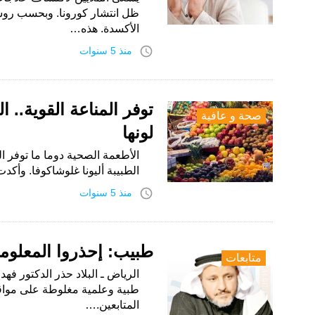
ظل انتشار كورونا. وبحسب روس
الأكسدة. هذه…
access_time
منذ 5 سنوات
توفر المناعة القوية..
صحة و عافية
لونها
الأطعمة الصحية دوما ما توفر 
الطبيبة أليونا غلوشاكوفا. وأكد
access_time
منذ 5 سنوات
طبيب: إحذروا المعلوما
متابعات
الرياض ـ البلاد حذر الدكتور 
طبية وعلمية مغلوطة على مواق
المتابعين.…