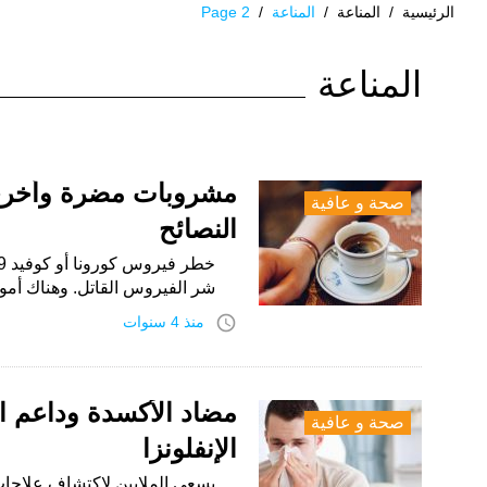
الرئيسية
/
المناعة
/
المناعة
/
Page 2
الوسم:
المناعة
المناعة
مشروبات مضرة وأخرى 
صحة و عافية
النصائح
شر الفيروس القاتل. وهناك أمور 
access_time
منذ 4 سنوات
مضاد الأكسدة وداعم ال
صحة و عافية
الإنفلونزا
يسعى الملايين لاكتشاف علاجات