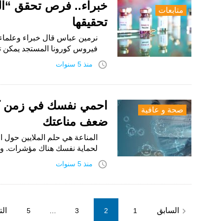
خبراء.. فرص تحقق “الم
متابعات
تحقيقها
نرمين عباس قال خبراء وعلماء ص
فيروس كورونا المستجد يمكن 
access_time
منذ 5 سنوات
صحة و عافية
ضعف مناعتك
المناعة هي حلم الملايين حول 
لحماية نفسك هناك مؤشرات. وب
access_time
منذ 5 سنوات
Posts
navigate_before
السابق
الت
5
…
3
2
1