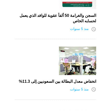
السجن والغرامة 50 ألفاً عقوبة للوافد الذي يعمل
لحسابه الخاص
access_time
منذ 5 سنوات
انخفاض معدل البطالة بين السعوديين إلى 11.3%
access_time
منذ 5 سنوات