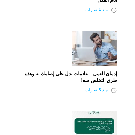
أيام العمل
access_time
منذ 4 سنوات
إدمان العمل .. علامات تدل على إصابتك به وهذه
طرق التخلص منه!
access_time
منذ 5 سنوات