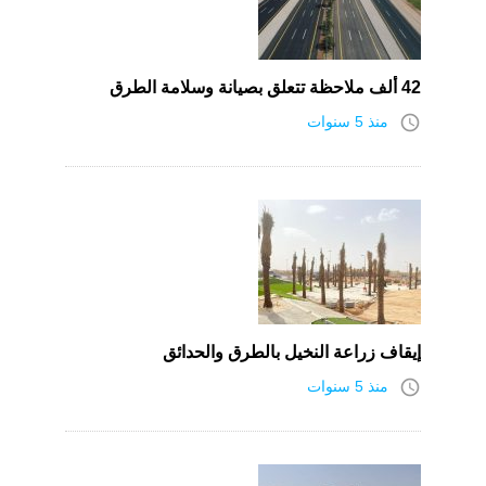
42 ألف ملاحظة تتعلق بصيانة وسلامة الطرق
access_time
منذ 5 سنوات
إيقاف زراعة النخيل بالطرق والحدائق
access_time
منذ 5 سنوات