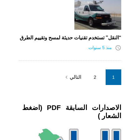
“النقل” تستخدم تقنيات حديثة لمسح وتقييم الطرق
access_time
منذ 5 سنوات
Posts
navigate_next
التالي
2
1
pagination
الاصدارات السابقة PDF (اضغط
الشعار )