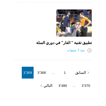
تطبيق تقنية ” الفار” في دوري السلة
access_time
منذ 7 سنوات
Posts
navigate_before
السابق
3٬369
3٬368
…
1
pagination
navigate_next
التالي
3٬480
…
3٬370