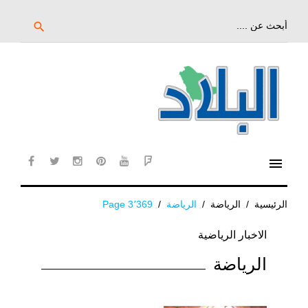
خط
لى
بحث
search
عن:
لمحتوى
لرئيسي
menu
cebook
twitter
instagram
pinterest
YouTube
Flipboard
الرئيسية
/
الرياضة
/
الرياضة
/
Page 3٬369
التصنيف:
الاخبار الرياضية
الرياضة
الرياضة