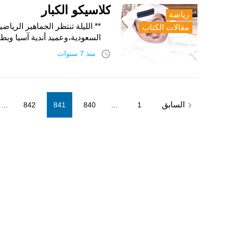
كلاسيكو الكبار
رياضة
** الليلة تنتظر الجماهير الرياضي
مقالات الكتاب
السعودية،وعميد أندية آسيا وبطلها ثلاث 
access_time
منذ 7 سنوات
Posts
navigate_before
السابق
…
842
841
840
…
1
pagination