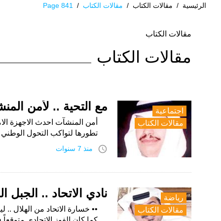
الرئيسية
/
مقالات الكتاب
/
مقالات الكتاب
/
Page 841
التصنيف:
مقالات الكتاب
مقالات
مقالات الكتاب
الكتاب
مع التحية .. لأمن المن
اجتماعية
أمن المنشآت احدث الاجهزة الا
مقالات الكتاب
تطورها لتواكب التحول الوطني 2020. ومن حديث سعادة قائد قوة امن المنشآت…
access_time
منذ 7 سنوات
نادي الاتحاد .. الجبل ا
رياضة
•• خسارة الاتحاد من الهلال .. 
مقالات الكتاب
كما كان الفوز الاتحادي متوقعاً