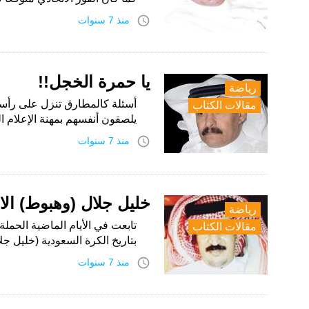
access_time
منذ 7 سنوات
يا حمرة الخجل!!
رياضة
أسئلة كالمطارق تنزل على رأسي
مقالات الكتاب
يلصقون أنفسهم بمهنة الإعلام 
access_time
منذ 7 سنوات
خليل جلال (وهبوط) الات
رياضة
تابعت في الأيام الماضية الحمل
مقالات الكتاب
بتاريخ الكرة السعودية (خليل ج
access_time
منذ 7 سنوات