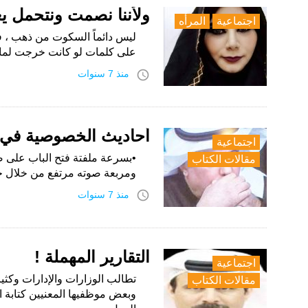
ولأننا نصمت ونتحمل يعت
اجتماعية
المرأه
ليس دائماً السكوت من ذهب ، فأح
على كلمات لو كانت خرجت لما
access_time
منذ 7 سنوات
أحاديث الخصوصية في ال
اجتماعية
•بسرعة ملفتة فتح الباب على 
مقالات الكتاب
ومربعة صوته مرتفع من خلال جوا
access_time
منذ 7 سنوات
التقارير المهملة !
اجتماعية
تطالب الوزارات والإدارات وكث
مقالات الكتاب
وبعض موظفيها المعنيين كتابة ا